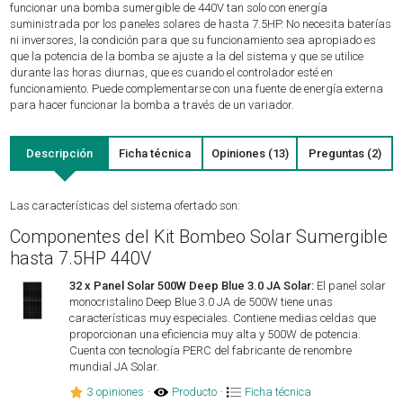
funcionar una bomba sumergible de 440V tan solo con energía
suministrada por los paneles solares de hasta 7.5HP. No necesita baterías
ni inversores, la condición para que su funcionamiento sea apropiado es
que la potencia de la bomba se ajuste a la del sistema y que se utilice
durante las horas diurnas, que es cuando el controlador esté en
funcionamiento. Puede complementarse con una fuente de energía externa
para hacer funcionar la bomba a través de un variador.
Descripción
Ficha técnica
Opiniones (13)
Preguntas (2)
Las características del sistema ofertado son:
Componentes del Kit Bombeo Solar Sumergible
hasta 7.5HP 440V
32 x Panel Solar 500W Deep Blue 3.0 JA Solar:
El panel solar
monocristalino Deep Blue 3.0 JA de 500W tiene unas
características muy especiales. Contiene medias celdas que
proporcionan una eficiencia muy alta y 500W de potencia.
Cuenta con tecnología PERC del fabricante de renombre
mundial JA Solar.
3 opiniones
·
Producto
·
Ficha técnica