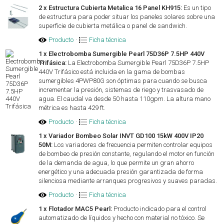
2 x Estructura Cubierta Metalica 16 Panel KH915:
Es un tipo
de estructura para poder situar los paneles solares sobre una
superficie de cubierta metálica o panel de sandwich.
Producto
·
Ficha técnica
1 x Electrobomba Sumergible Pearl 75D36P 7.5HP 440V
Trifásica:
La Electrobomba Sumergible Pearl 75D36P 7.5HP
440V Trifásico está incluida en la gama de bombas
sumergibles 4PWP80G son óptimas para cuando se busca
incrementar la presión, sistemas de riego y trasvasado de
agua. El caudal va desde 50 hasta 110gpm. La altura mano
métrica es hasta 429 ft.
Producto
·
Ficha técnica
1 x Variador Bombeo Solar INVT GD100 15kW 400V IP20
50M:
Los variadores de frecuencia permiten controlar equipos
de bombeo de presión constante, regulando el motor en función
de la demanda de agua, lo que permite un gran ahorro
energético y una adecuada presión garantizada de forma
silenciosa mediante arranques progresivos y suaves paradas.
Producto
·
Ficha técnica
1 x Flotador MAC5 Pearl:
Producto indicado para el control
automatizado de líquidos y hecho con material no tóxico. Se