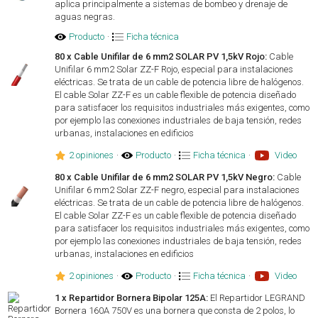
aplica principalmente a sistemas de bombeo y drenaje de
aguas negras.
Producto
·
Ficha técnica
80 x Cable Unifilar de 6 mm2 SOLAR PV 1,5kV Rojo:
Cable
Unifilar 6 mm2 Solar ZZ-F Rojo, especial para instalaciones
eléctricas. Se trata de un cable de potencia libre de halógenos.
El cable Solar ZZ-F es un cable flexible de potencia diseñado
para satisfacer los requisitos industriales más exigentes, como
por ejemplo las conexiones industriales de baja tensión, redes
urbanas, instalaciones en edificios
2 opiniones
·
Producto
·
Ficha técnica
·
Video
80 x Cable Unifilar de 6 mm2 SOLAR PV 1,5kV Negro:
Cable
Unifilar 6 mm2 Solar ZZ-F negro, especial para instalaciones
eléctricas. Se trata de un cable de potencia libre de halógenos.
El cable Solar ZZ-F es un cable flexible de potencia diseñado
para satisfacer los requisitos industriales más exigentes, como
por ejemplo las conexiones industriales de baja tensión, redes
urbanas, instalaciones en edificios
2 opiniones
·
Producto
·
Ficha técnica
·
Video
1 x Repartidor Bornera Bipolar 125A:
El Repartidor LEGRAND
Bornera 160A 750V es una bornera que consta de 2 polos, lo