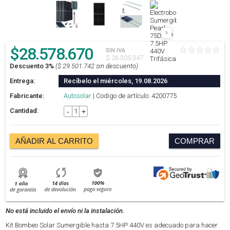
$
28.578.670
SIN IVA
$ 26.305.347
Descuento 3%
($ 29.501.742 sin descuento)
Entrega:
Recíbelo el miércoles, 19.08.2026
Fabricante:
Autosolar
| Codigo de artículo: 4200775
Cantidad:
-
+
AÑADIR AL CARRITO
COMPRAR
No está incluido el envío ni la instalación.
Kit Bombeo Solar Sumergible hasta 7.5HP 440V es adecuado para hacer