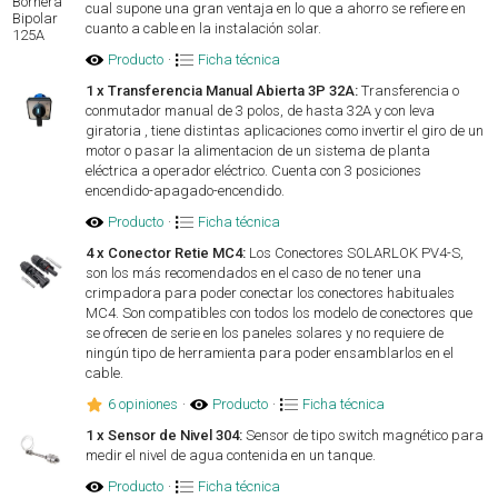
cual supone una gran ventaja en lo que a ahorro se refiere en
cuanto a cable en la instalación solar.
Producto
·
Ficha técnica
1 x Transferencia Manual Abierta 3P 32A:
Transferencia o
conmutador manual de 3 polos, de hasta 32A y con leva
giratoria , tiene distintas aplicaciones como invertir el giro de un
motor o pasar la alimentacion de un sistema de planta
eléctrica a operador eléctrico. Cuenta con 3 posiciones
encendido-apagado-encendido.
Producto
·
Ficha técnica
4 x Conector Retie MC4:
Los Conectores SOLARLOK PV4-S,
son los más recomendados en el caso de no tener una
crimpadora para poder conectar los conectores habituales
MC4. Son compatibles con todos los modelo de conectores que
se ofrecen de serie en los paneles solares y no requiere de
ningún tipo de herramienta para poder ensamblarlos en el
cable.
6 opiniones
·
Producto
·
Ficha técnica
1 x Sensor de Nivel 304:
Sensor de tipo switch magnético para
medir el nivel de agua contenida en un tanque.
Producto
·
Ficha técnica