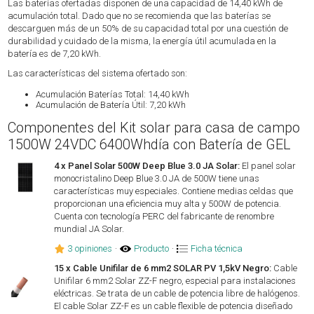
Las baterías ofertadas disponen de una capacidad de 14,40 kWh de
acumulación total. Dado que no se recomienda que las baterías se
descarguen más de un 50% de su capacidad total por una cuestión de
durabilidad y cuidado de la misma, la energía útil acumulada en la
batería es de 7,20 kWh.
Las características del sistema ofertado son:
Acumulación Baterías Total: 14,40 kWh
Acumulación de Batería Útil: 7,20 kWh
Componentes del Kit solar para casa de campo
1500W 24VDC 6400Whdía con Batería de GEL
4 x Panel Solar 500W Deep Blue 3.0 JA Solar:
El panel solar
monocristalino Deep Blue 3.0 JA de 500W tiene unas
características muy especiales. Contiene medias celdas que
proporcionan una eficiencia muy alta y 500W de potencia.
Cuenta con tecnología PERC del fabricante de renombre
mundial JA Solar.
3 opiniones
·
Producto
·
Ficha técnica
15 x Cable Unifilar de 6 mm2 SOLAR PV 1,5kV Negro:
Cable
Unifilar 6 mm2 Solar ZZ-F negro, especial para instalaciones
eléctricas. Se trata de un cable de potencia libre de halógenos.
El cable Solar ZZ-F es un cable flexible de potencia diseñado