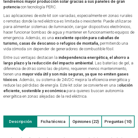
tendremos mayor producción solar gracias a sus paneles de gran
potencia
con tecnología PERC.
Las aplicaciones de este kit son variadas, especialmente en zonas rurales
o remotas donde la red eléctrica es limitada o inexistente. Puede utilizarse
para alimentar sistemas de iluminación, cargar dispositivos electrónicos,
hacer funcionar bombas de agua y mantener en funcionamiento equipos de
emergencia. Además, es una
excelente opción para cabañas de
turismo, casas de descanso o refugios de montaña,
permitiendo una
vida cómoda sin depender de generadores de combustible fósil.
Entre sus ventajas destacan la
independencia energética, el ahorro a
largo plazo y la reducción del impacto ambiental.
Las baterías de gel, a
diferencia de otras como las de plomo, requieren menos mantenimiento,
tienen una
mayor vida útil y son más seguras, ya que no emiten gases
tóxicos.
Además, su sistema de 24VDC mejora la eficiencia energética y
reduce las pérdidas de energía. Este kit solar se convierte en una s
olución
eficiente, sostenible y económica
para quienes buscan autonomía
energética en zonas alejadas de la red eléctrica.
Descripción
Ficha técnica
Opiniones (22)
Preguntas (10)