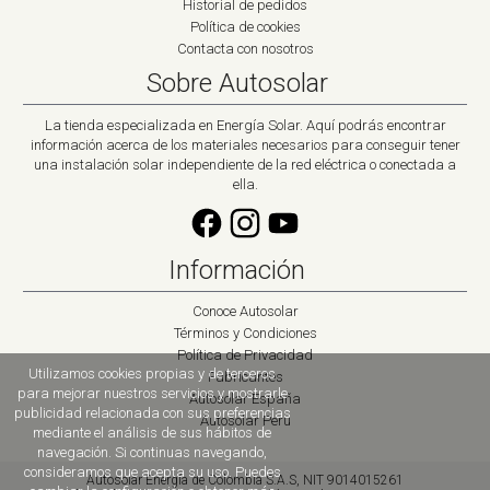
Historial de pedidos
Política de cookies
Contacta con nosotros
Sobre Autosolar
La tienda especializada en Energía Solar. Aquí podrás encontrar
información acerca de los materiales necesarios para conseguir tener
una instalación solar independiente de la red eléctrica o conectada a
ella.
Información
Conoce Autosolar
Términos y Condiciones
Política de Privacidad
Utilizamos cookies propias y de terceros
Fabricantes
para mejorar nuestros servicios y mostrarle
Autosolar España
publicidad relacionada con sus preferencias
Autosolar Peru
mediante el análisis de sus hábitos de
navegación. Si continuas navegando,
consideramos que acepta su uso. Puedes
Autosolar Energía de Colombia S.A.S, NIT 9014015261