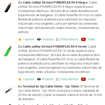
2 x Cable Unifilar 50 mm2 POWERFLEX RV-K Negro:
Cable
Unifilar 50 mm2 POWERFLEX RV-K Negro, especial para
instalaciones eléctricas. Se trata de un cable de potencia con
baja emisión de halógenos. El cable Powerflex RV-K es un cable
flexible de potencia diseñado para satisfacer los requisitos
industriales más exigentes, como por ejemplo las conexiones
industriales de baja tensión, redes urbanas, instalaciones en
edificios
1 opinion
·
Producto
·
Ficha técnica
·
Video
2 x Cable unifilar 50 mm2 POWERFLEX RV-K Verde:
Cable
Unifilar 50 mm2 POWERFLEX RZ-1K Verde, especial para
instalaciones eléctricas. Se trata de un cable de potencia libre
de halógenos. El cable Powerflex RZ-1K es un cable flexible de
potencia diseñado para satisfacer los requisitos industriales
más exigentes, como por ejemplo las conexiones industriales de
baja tensión, redes urbanas, instalaciones en edificios
1 opinion
·
Producto
·
Ficha técnica
·
Video
6 x Terminal de Ojo Cable 50mm - Ojo 10mm:
El Terminal de
Ojo Cable 50mm - Ojo 10mm sirve para crimpar cableado de
50 mm de sección y hacer la conexión sobre un tornillo de 10 mm
de diámetro.