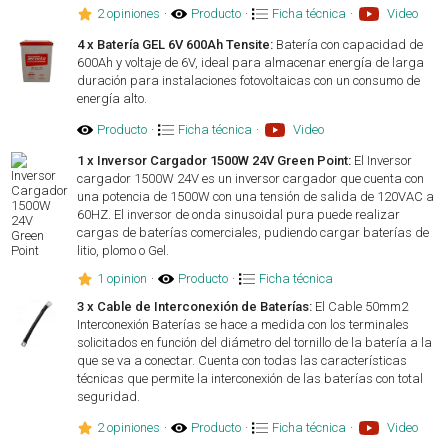
2 opiniones
·
Producto
·
Ficha técnica
·
Video
4 x Batería GEL 6V 600Ah Tensite:
Batería con capacidad de
600Ah y voltaje de 6V, ideal para almacenar energía de larga
duración para instalaciones fotovoltaicas con un consumo de
energía alto.
Producto
·
Ficha técnica
·
Video
1 x Inversor Cargador 1500W 24V Green Point:
El Inversor
cargador 1500W 24V es un inversor cargador que cuenta con
una potencia de 1500W con una tensión de salida de 120VAC a
60HZ. El inversor de onda sinusoidal pura puede realizar
cargas de baterías comerciales, pudiendo cargar baterías de
litio, plomo o Gel.
1 opinion
·
Producto
·
Ficha técnica
3 x Cable de Interconexión de Baterías:
El Cable 50mm2
Interconexión Baterías se hace a medida con los terminales
solicitados en función del diámetro del tornillo de la batería a la
que se va a conectar. Cuenta con todas las características
técnicas que permite la interconexión de las baterías con total
seguridad.
2 opiniones
·
Producto
·
Ficha técnica
·
Video