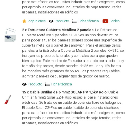
para satisfacer los requisitos industriales más exigentes, como
por ejemplo las conexiones industriales de baja tensión, redes
urbanas, instalaciones en edificios
2 opiniones
·
Producto
·
Ficha técnica
·
Video
2 x Estructura Cubierta Metálica 2 paneles:
La Estructura
Cubierta Metálica 2 paneles KH915 es un tipo de estructura
para poder situar los paneles solares sobre una superficie de
cubierta metálica o panel de sandwich. Para el anclaje de los
paneles a la Estructura Cubierta Metálica 2 paneles KH915, se
incluyen los presores laterales y centrales para que queden
bien sujetos. Este modelo de Estructura es apto para todo tipo y
tamaño de paneles, desde paneles de 36 células y 12V hasta
los modelos más grandes de 550W. Los presores regulables
admiten paneles de cualquier tipo de grosor de marco.
Producto
·
Ficha técnica
15 x Cable Unifilar de 6 mm2 SOLAR PV 1,5kV Rojo:
Cable
Unifilar 6 mm2 Solar ZZ-F Rojo, especial para instalaciones
eléctricas. Se trata de un cable de potencia libre de halógenos.
El cable Solar ZZ-F es un cable flexible de potencia diseñado
para satisfacer los requisitos industriales más exigentes, como
por ejemplo las conexiones industriales de baja tensión, redes
urbanas, instalaciones en edificios