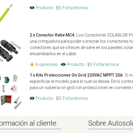
Producto
·
Ficha técnica
2 x Conector Retie MC4:
Los Conectores SOLARLOK PV4
una crimpadora para poder conectar los conectores h
conectores que se ofrecen de serie en los paneles solar
ensamblarlos en el cable.
6 opiniones
·
Producto
·
Ficha técnica
1 x Kits Protecciones On Grid 220VAC MPPT 20A:
Si n
especificar el modelo para el cual se desea. De lo cont
para un sistema on grid con protecciones en corriente c
Producto
·
Ficha técnica
ormación al cliente
Sobre Autosol