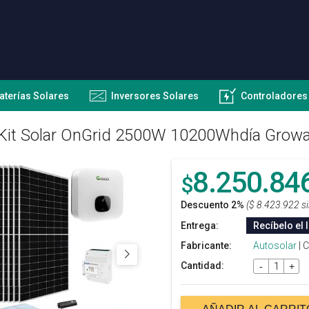
aterías Solares
Inversores Solares
Controladores
Kit Solar OnGrid 2500W 10200Whdía Growa
8.250.84
$
Descuento 2%
($ 8.423.922 s
Entrega:
Recíbelo el 
Fabricante:
Autosolar
| 
Cantidad:
-
+