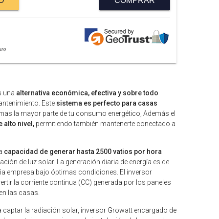
O
COMPRAR
s una
alternativa económica, efectiva y sobre todo
mantenimiento. Este
sistema es perfecto para casas
emas la mayor parte de tu consumo energético, Además el
 alto nivel,
permitiendo también mantenerte conectado a
la
capacidad de generar hasta 2500 vatios por hora
ción de luz solar. La generación diaria de energía es de
ña empresa bajo óptimas condiciones. El inversor
rtir la corriente continua (CC) generada por los paneles
 en las casas.
 captar la radiación solar, inversor Growatt encargado de