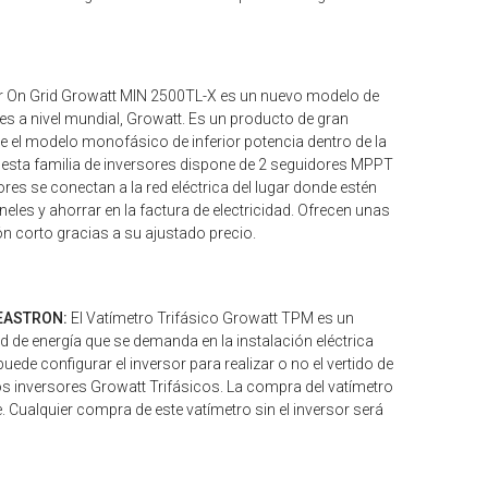
or On Grid Growatt MIN 2500TL-X es un nuevo modelo de
es a nivel mundial, Growatt. Es un producto de gran
 el modelo monofásico de inferior potencia dentro de la
sta familia de inversores dispone de 2 seguidores MPPT
es se conectan a la red eléctrica del lugar donde estén
eles y ahorrar en la factura de electricidad. Ofrecen unas
ón corto gracias a su ajustado precio.
 EASTRON:
El Vatímetro Trifásico Growatt TPM es un
d de energía que se demanda en la instalación eléctrica
uede configurar el inversor para realizar o no el vertido de
los inversores Growatt Trifásicos. La compra del vatímetro
 Cualquier compra de este vatímetro sin el inversor será