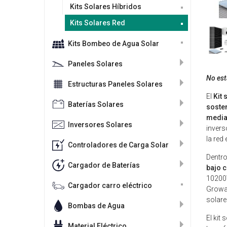
Kits Solares Híbridos
Kits Solares Red
Kits Bombeo de Agua Solar
Paneles Solares
No está
Estructuras Paneles Solares
El
Kit
Baterías Solares
soste
media
Inversores Solares
invers
la red 
Controladores de Carga Solar
Dentro
Cargador de Baterías
bajo 
10200W
Cargador carro eléctrico
Growat
solare
Bombas de Agua
El kit
Material Eléctrico