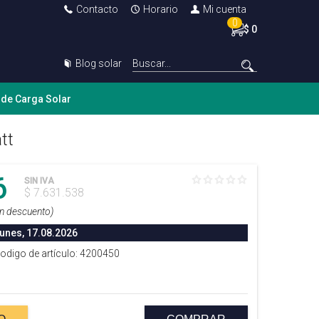
Contacto
Horario
Mi cuenta
0
$ 0
Blog solar
 de Carga Solar
tt
6
SIN IVA
$ 7.631.538
in descuento)
lunes, 17.08.2026
Codigo de artículo: 4200450