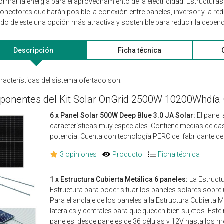
ormar la energía para el aprovechamiento de la electricidad. Estructuras
conectores que harán posible la conexión entre paneles, inversor y la red
do de este una opción más atractiva y sostenible para reducir la depende
Descripción
Ficha técnica
racterísticas del sistema ofertado son:
onentes del Kit Solar OnGrid 2500W 10200Whdía 
6 x Panel Solar 500W Deep Blue 3.0 JA Solar:
El panel
características muy especiales. Contiene medias celda
potencia. Cuenta con tecnología PERC del fabricante d
3 opiniones
·
Producto
·
Ficha técnica
1 x Estructura Cubierta Metálica 6 paneles:
La Estructu
Estructura para poder situar los paneles solares sobre 
Para el anclaje de los paneles a la Estructura Cubierta 
laterales y centrales para que queden bien sujetos. Est
paneles, desde paneles de 36 células y 12V hasta los