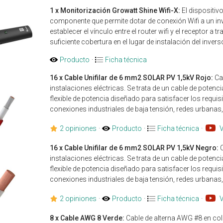
1 x Monitorización Growatt Shine Wifi-X:
El dispositiv
componente que permite dotar de conexión Wifi a un in
establecer el vínculo entre el router wifi y el receptor a 
suficiente cobertura en el lugar de instalación del invers
Producto
·
Ficha técnica
16 x Cable Unifilar de 6 mm2 SOLAR PV 1,5kV Rojo:
Cab
instalaciones eléctricas. Se trata de un cable de potenci
flexible de potencia diseñado para satisfacer los requi
conexiones industriales de baja tensión, redes urbanas,
2 opiniones
·
Producto
·
Ficha técnica
·
16 x Cable Unifilar de 6 mm2 SOLAR PV 1,5kV Negro:
C
instalaciones eléctricas. Se trata de un cable de potenci
flexible de potencia diseñado para satisfacer los requi
conexiones industriales de baja tensión, redes urbanas,
2 opiniones
·
Producto
·
Ficha técnica
·
8 x Cable AWG 8 Verde:
Cable de alterna AWG #8 en col