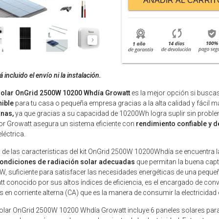
AÑADIR AL CARRIT
 incluido el envío ni la instalación.
 solar OnGrid 2500W 10200 Whdía Growatt
es la mejor opción si busca
nible
para tu casa o pequeña empresa gracias a la alta calidad y fácil 
nas,
ya que gracias a su capacidad de 10200Wh logra suplir sin probl
or Growatt asegura un sistema eficiente con
rendimiento confiable y de
eléctrica.
 de las características del kit OnGrid 2500W 10200Whdía se encuentra 
condiciones de radiación solar adecuadas
que permitan la buena capta
, suficiente para satisfacer las necesidades energéticas de una peque
t conocido por sus altos índices de eficiencia, es el encargado de conve
s en corriente alterna (CA) que es la manera de consumir la electricidad
 solar OnGrid 2500W 10200 Whdía Growatt incluye 6 paneles solares para