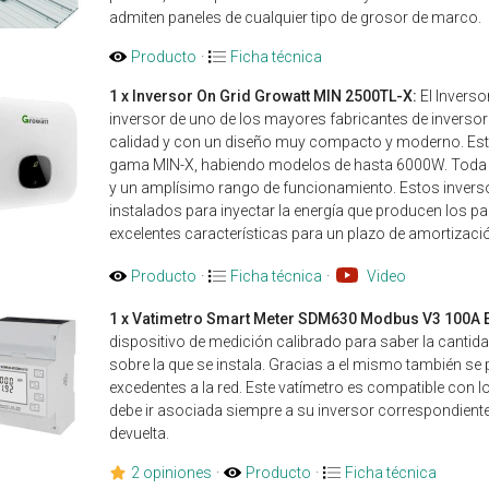
admiten paneles de cualquier tipo de grosor de marco.
Producto
·
Ficha técnica
1 x Inversor On Grid Growatt MIN 2500TL-X:
El Invers
inversor de uno de los mayores fabricantes de inversor
calidad y con un diseño muy compacto y moderno. Este
gama MIN-X, habiendo modelos de hasta 6000W. Toda e
y un amplísimo rango de funcionamiento. Estos inversor
instalados para inyectar la energía que producen los pan
excelentes características para un plazo de amortizaci
Producto
·
Ficha técnica
·
Video
1 x Vatimetro Smart Meter SDM630 Modbus V3 100A
dispositivo de medición calibrado para saber la cantida
sobre la que se instala. Gracias a el mismo también se p
excedentes a la red. Este vatímetro es compatible con 
debe ir asociada siempre a su inversor correspondiente.
devuelta.
2 opiniones
·
Producto
·
Ficha técnica