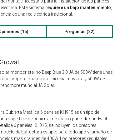
 de montaje necesario para la instalación de los paneles,
 eléctrica. Este sistema
requiere un bajo mantenimiento
,
ncia de una red eléctrica tradicional.
Opiniones (15)
Preguntas (22)
Growatt
 solar monocristalino Deep Blue 3.0 JA de 500W tiene unas
s que proporcionan una eficiencia muy alta y 500W de
e renombre mundial JA Solar.
ra Cubierta Metálica 6 paneles KH915 es un tipo de
una superficie de cubierta metálica o panel de sandwich.
Metálica 6 paneles KH915, se incluyen los presores
e modelo de Estructura es apto para todo tipo y tamaño de
 modelos más grandes de 400W. Los presores regulables