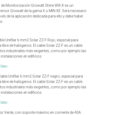
o de Monitorización Growatt Shine Wifi-X es un
versor Growatt de la gama X o MIN-XE. Será necesario
través de la aplicación dedicada para ello y debe haber
or.
le Unifilar 6 mm2 Solar ZZ-F Rojo, especial para
a libre de halógenos. El cable Solar ZZ-F es un cable
sitos industriales más exigentes, como por ejemplo las
 instalaciones en edificios
Video
able Unifilar 6 mm2 Solar ZZ-F negro, especial para
a libre de halógenos. El cable Solar ZZ-F es un cable
sitos industriales más exigentes, como por ejemplo las
 instalaciones en edificios
Video
or Verde, con soporte máximo en corriente de 40A .