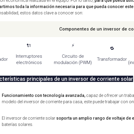
ión económica realizada en el equipo. Por lo tanto,
para que pueda util
rtimos toda la información necesaria para que pueda conocer este
sabilidad, estos datos clave a conocer son:
Componentes de un inversor de co
🔌
⚡
🔁
Interruptores
Circuito de
ador
Transformador
electrónicos
modulación (PWM)
(i
terísticas principales de un inversor de corriente solar
Funcionamiento con tecnología avanzada,
capaz de ofrecer un trabaj
modelo del inversor de corriente para casa, este puede trabajar con o
El inversor de corriente solar
soporta un amplio rango de voltaje de 
baterías solares.