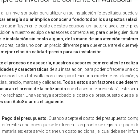
r un inversor solar para utilizar en su instalación fotovoltaica, puede
sar energía solar implica conocer a fondo todos los aspectos relac
es que influyen en el costo de estos equipos, un factor clave a tener p
ición a nuestro equipo de asesores comerciales, para que le guíen du
 e instalación sin costo alguno, de la mano de una atención totalme
ersores, cada uno con un precio diferente para que encuentre el que me
 mejor relación calidad-precio para su instalación.
e el proceso de asesoría, nuestros asesores comerciales le realizar
idades y características
de su instalación, para poder ofrecerle una c
dispositivos fotovoltaicos clave para tener una excelente instalación; 
ias, precio, marcas y calidades.
Todos estos son factores que determi
nciaran el precio de la cotización
que el asesor le presentará; este ser
r o rechazar. Una vez haya aprobado el costo del presupuesto que se le
s con AutoSolar es el siguiente:
Pago del presupuesto.
Cuando acepte el costo del presupuesto compar
diferentes opciones que se le ofrecen. Tan pronto se registre el pago de
materiales; este servicio tiene un costo adicional, el cual debe ser in