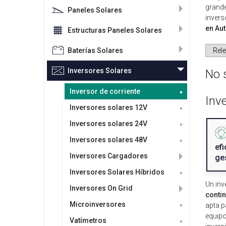
grande
Paneles Solares
invers
en Au
Estructuras Paneles Solares
Baterías Solares
Inversores Solares
No 
Inversor de corriente
Inv
Inversores solares 12V
Inversores solares 24V
Inversores solares 48V
ef
Inversores Cargadores
ge
Inversores Solares Híbridos
Un inv
Inversores On Grid
contin
Microinversores
apta p
equipo
Vatímetros