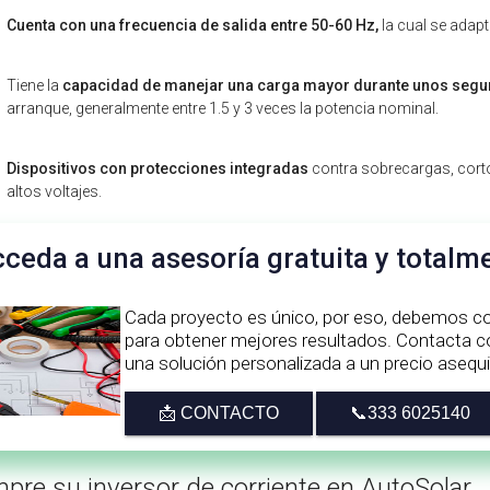
Cuenta con una frecuencia de salida entre 50-60 Hz,
la cual se adapt
Tiene la
capacidad de manejar una carga mayor durante unos seg
arranque, generalmente entre 1.5 y 3 veces la potencia nominal.
Dispositivos con protecciones integradas
contra sobrecargas, corto
altos voltajes.
ceda a una asesoría gratuita y totalm
Cada proyecto es único, por eso, debemos co
para obtener mejores resultados. Contacta co
una solución personalizada a un precio asequib
📩 CONTACTO
📞333 6025140
pre su inversor de corriente en AutoSolar