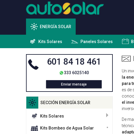
ENERGÍA SOLAR
Kits Solares
Paneles Solares
B
601 84 18 461
Un inv
333 6025140
la ene
para t
Enviar mensaje
es de 
conoce
el inv
SECCIÓN ENERGÍA SOLAR
invers
Kits Solares
De man
técnic
Kits Bombeo de Agua Solar
adapta