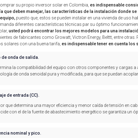
omprar su propio inversor solar en Colombia,
es indispensable consi
a que deben manejar, las características de la instalación donde se us
 equipo,
puesto que, estos se pueden instalar en una vivienda de uso ha
manda diferentes características técnicas par su óptimo funcionamiento
lar,
usted podrá encontrar los mejores modelos para una instalación
ientes de fabricantes como Growatt, Victron Energy, Belttt, entre otras.
s solares con una buena tarifa,
es indispensable tener en cuenta los 
o de onda de salida.
rmina la compatibilidad del equipo con otros componentes y cargas a al
ología de onda senoidal pura y modificada, para que se puedan acoplar 
aje de entrada (CC).
or que determina una mayor eficiencia y menor caída de tensión en cable
cide con el de la fuente de abastecimiento energético se garantiza un 
ncia nominal y pico.