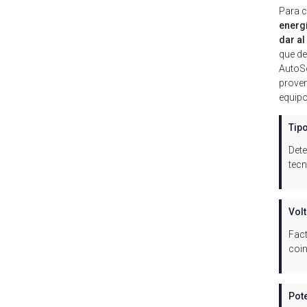
Para c
energí
dar al
que de
AutoSo
proven
equipo
Tip
Dete
tecn
Volt
Fact
coin
Pote