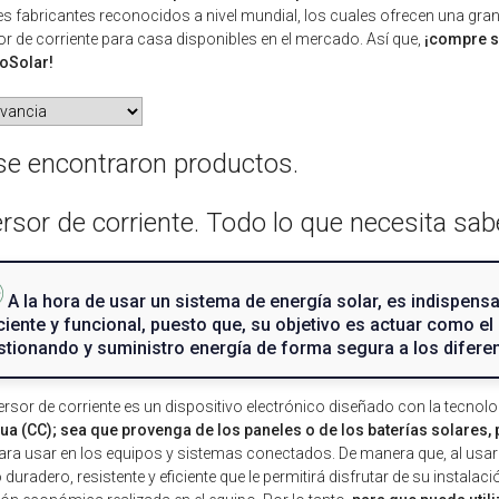
s fabricantes reconocidos a nivel mundial, los cuales ofrecen una gra
or de corriente para casa disponibles en el mercado. Así que,
¡compre su
toSolar!
se encontraron productos.
ersor de corriente. Todo lo que necesita sab
A la hora de usar un sistema de energía solar, es indispensab
iciente y funcional, puesto que, su objetivo es actuar como e
stionando y suministro energía de forma segura a los difere
ersor de corriente es un dispositivo electrónico diseñado con la tecnol
ua (CC); sea que provenga de los paneles o de los baterías solares, 
ara usar en los equipos y sistemas conectados. De manera que, al usar 
 duradero, resistente y eficiente que le permitirá disfrutar de su instal