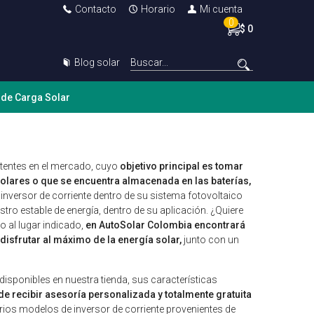
Contacto
Horario
Mi cuenta
0
$ 0
Blog solar
 de Carga Solar
tentes en el mercado, cuyo
objetivo principal es tomar
solares o que se encuentra almacenada en las baterías,
 inversor de corriente dentro de su sistema fotovoltaico
tro estable de energía, dentro de su aplicación. ¿Quiere
 al lugar indicado,
en AutoSolar Colombia encontrará
disfrutar al máximo de la energía solar,
junto con un
disponibles en nuestra tienda, sus características
de recibir asesoría personalizada y totalmente gratuita
os modelos de inversor de corriente provenientes de