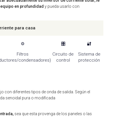
izar adecuadamente su inversor de corriente solar, le
 equipo en profundidad
y pueda usarlo con
rriente para casa
⚙️
🎛️
🔐
Filtros
Circuito de
Sistema de
nductores/condensadores)
control
protección
o con diferentes tipos de onda de salida. Según el
nda senoidal pura o modificada
entrada,
sea que esta provenga de los paneles o las