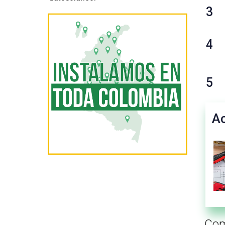
3
4
5
Ac
Com