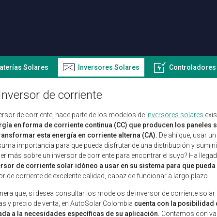
aterías Solares
Inversores Solares
Controladores
Inversor de corriente
ersor de corriente, hace parte de los modelos de
inversores solares
exis
rgía en forma de corriente continua (CC) que producen los paneles 
ransformar esta energía en corriente alterna (CA).
De ahí que, usar un
suma importancia para que pueda disfrutar de una distribución y suminis
r más sobre un inversor de corriente para encontrar el suyo? Ha llegado
ersor de corriente solar idóneo a usar en su sistema para que pueda 
or de corriente de excelente calidad, capaz de funcionar a largo plazo.
era que, si desea consultar los modelos de inversor de corriente solar 
as y precio de venta, en AutoSolar Colombia
cuenta con la posibilidad 
da a la necesidades específicas de su aplicación.
Contamos con vari