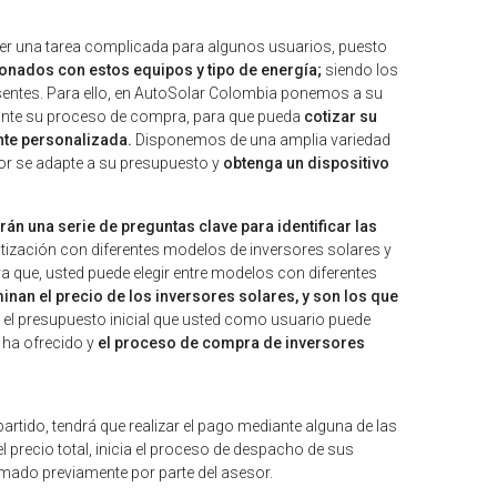
 ser una tarea complicada para algunos usuarios, puesto
ionados con estos equipos y tipo de energía;
siendo los
resentes. Para ello, en AutoSolar Colombia ponemos a su
rante su proceso de compra, para que pueda
cotizar su
nte personalizada.
Disponemos de una amplia variedad
jor se adapte a su presupuesto y
obtenga un dispositivo
án una serie de preguntas clave para identificar las
otización con diferentes modelos de inversores solares y
ya que, usted puede elegir entre modelos con diferentes
nan el precio de los inversores solares, y son los que
á el presupuesto inicial que usted como usuario puede
 ha ofrecido y
el proceso de compra de inversores
tido, tendrá que realizar el pago mediante alguna de las
l precio total, inicia el proceso de despacho de sus
formado previamente por parte del asesor.