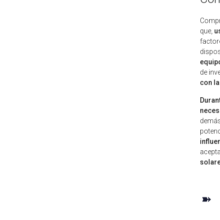
Compra
que,
u
factor
dispos
equipo
de inv
con la
Durant
neces
demás 
potenc
influe
acepta
solare
➽