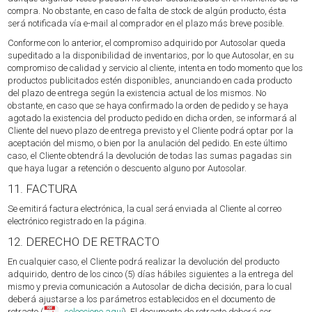
compra. No obstante, en caso de falta de stock de algún producto, ésta
será notificada vía e-mail al comprador en el plazo más breve posible.
Conforme con lo anterior, el compromiso adquirido por Autosolar queda
supeditado a la disponibilidad de inventarios, por lo que Autosolar, en su
compromiso de calidad y servicio al cliente, intenta en todo momento que los
productos publicitados estén disponibles, anunciando en cada producto
del plazo de entrega según la existencia actual de los mismos. No
obstante, en caso que se haya confirmado la orden de pedido y se haya
agotado la existencia del producto pedido en dicha orden, se informará al
Cliente del nuevo plazo de entrega previsto y el Cliente podrá optar por la
aceptación del mismo, o bien por la anulación del pedido. En este último
caso, el Cliente obtendrá la devolución de todas las sumas pagadas sin
que haya lugar a retención o descuento alguno por Autosolar.
11. FACTURA
Se emitirá factura electrónica, la cual será enviada al Cliente al correo
electrónico registrado en la página.
12. DERECHO DE RETRACTO
En cualquier caso, el Cliente podrá realizar la devolución del producto
adquirido, dentro de los cinco (5) días hábiles siguientes a la entrega del
mismo y previa comunicación a Autosolar de dicha decisión, para lo cual
deberá ajustarse a los parámetros establecidos en el documento de
retracto (
seleccione aquí
). El documento de retracto deberá ser