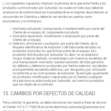
j. Los siguientes supuestos implican la pérdida de la garantía frente a los
productos suministrados por Autosolar, los cuales en todo caso deberán
analizarse de conformidad con lo establecido en el régimen de protección al
consumidor en Colombia y deberán ser tenidos en cuentas como
enunciativos y no limitativos:
Incorrecta utilización, manipulación o mantenimiento por parte del
Cliente de un equipo, kit, componente o producto.
Incorrecta reparación, modificación o ampliación por parte del
Cliente de un equipo.
Deterioro, eliminación u ocultación, por parte del Cliente, de la
etiqueta identificativa de Autosolar o del fabricante de todos los
productos (incluidos los que forman parte de un equipo, kit o
producto) distribuidos por Autosolar. Es decir, no se aceptará
ningún material dañado, sin embalaje o con muestras evidentes de
una manipulación incorrecta. Quedan excluidos de toda garantía
los defectos y deterioros producidos por hechos externos, accidentes,
principalmente accidentes eléctricos, por desgaste y por utilización
no conforme a las instrucciones de Autosolar. Se excluyen igualmente
los productos modificados o reparados por el Cliente o cualquier
otra persona no autorizada por Autosolar, así como los productos
que son objeto de un contrato.
15. CAMBIOS POR DEFECTOS DE CALIDAD
Para solicitar la garantía, se debe comunicar con nuestra línea de servicio
al Cliente +57 311 7706278 al correo electrónico
autosolar@autosolar.co
e