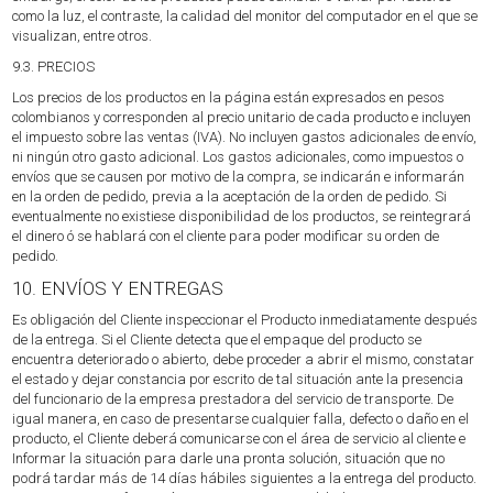
como la luz, el contraste, la calidad del monitor del computador en el que se
visualizan, entre otros.
9.3. PRECIOS
Los precios de los productos en la página están expresados en pesos
colombianos y corresponden al precio unitario de cada producto e incluyen
el impuesto sobre las ventas (IVA). No incluyen gastos adicionales de envío,
ni ningún otro gasto adicional. Los gastos adicionales, como impuestos o
envíos que se causen por motivo de la compra, se indicarán e informarán
en la orden de pedido, previa a la aceptación de la orden de pedido. Si
eventualmente no existiese disponibilidad de los productos, se reintegrará
el dinero ó se hablará con el cliente para poder modificar su orden de
pedido.
10. ENVÍOS Y ENTREGAS
Es obligación del Cliente inspeccionar el Producto inmediatamente después
de la entrega. Si el Cliente detecta que el empaque del producto se
encuentra deteriorado o abierto, debe proceder a abrir el mismo, constatar
el estado y dejar constancia por escrito de tal situación ante la presencia
del funcionario de la empresa prestadora del servicio de transporte. De
igual manera, en caso de presentarse cualquier falla, defecto o daño en el
producto, el Cliente deberá comunicarse con el área de servicio al cliente e
Informar la situación para darle una pronta solución, situación que no
podrá tardar más de 14 días hábiles siguientes a la entrega del producto.