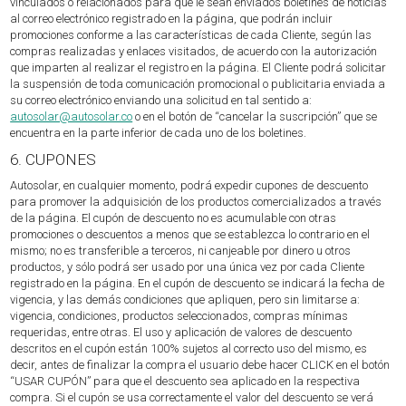
vinculados o relacionados para que le sean enviados boletines de noticias
al correo electrónico registrado en la página, que podrán incluir
promociones conforme a las características de cada Cliente, según las
compras realizadas y enlaces visitados, de acuerdo con la autorización
que imparten al realizar el registro en la página. El Cliente podrá solicitar
la suspensión de toda comunicación promocional o publicitaria enviada a
su correo electrónico enviando una solicitud en tal sentido a:
autosolar@autosolar.co
o en el botón de “cancelar la suscripción” que se
encuentra en la parte inferior de cada uno de los boletines.
6. CUPONES
Autosolar, en cualquier momento, podrá expedir cupones de descuento
para promover la adquisición de los productos comercializados a través
de la página. El cupón de descuento no es acumulable con otras
promociones o descuentos a menos que se establezca lo contrario en el
mismo; no es transferible a terceros, ni canjeable por dinero u otros
productos, y sólo podrá ser usado por una única vez por cada Cliente
registrado en la página. En el cupón de descuento se indicará la fecha de
vigencia, y las demás condiciones que apliquen, pero sin limitarse a:
vigencia, condiciones, productos seleccionados, compras mínimas
requeridas, entre otras. El uso y aplicación de valores de descuento
descritos en el cupón están 100% sujetos al correcto uso del mismo, es
decir, antes de finalizar la compra el usuario debe hacer CLICK en el botón
“USAR CUPÓN” para que el descuento sea aplicado en la respectiva
compra. Si el cupón se usa correctamente el valor del descuento se verá