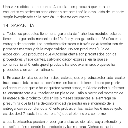
Una vez recibida la mercancía Autosolar comprobará que esta se
encuentra en perfectas condiciones y se tramitará la devolución del importe,
según lo explicado en la sección 12 de este documento.
14. GARANTÍA
a. Todos los productos tienen una garantía de 1 año. Los módulos solares
tienen una garantía mecánica de 10 años y una garantía de 25 años en la
entrega de potencia. Los productos ofertados a través de Autosolar son de
primeras marcas y de la mejor calidad. No son productos "B" o de
exposición. Los productos que Autosolar oferta son precintados por los
proveedores y fabricantes, salvo indicación expresa, en la que se
comunicaría al Cliente que el producto ha sido examinado o que se ha
procedido a un control rutinario.
b. En caso de falta de conformidad, esto es, que el producto ofertado resulte
inadecuado total o parcial conforme con las condiciones de uso por parte
del consumidor que lo ha adquirido o contratado, el Cliente deberá informar
tal circunstancia a Autosolar en un plazo de 1 año a partir del momento de
la entrega del producto. Sólo en los 6 meses siguientes a la entrega se
presumirá que la falta de conformidad ya existía en el momento de la
entrega, correspondiendo al Cliente probar, en los restantes 6 meses (esto
es, desde el 7 hasta finalizar el año) que el bien no era conforme.
c. Los fabricantes pueden ofrecer garantías adicionales, cuya extensión y
duración difieren según los productos y las marcas. Dichas garantías