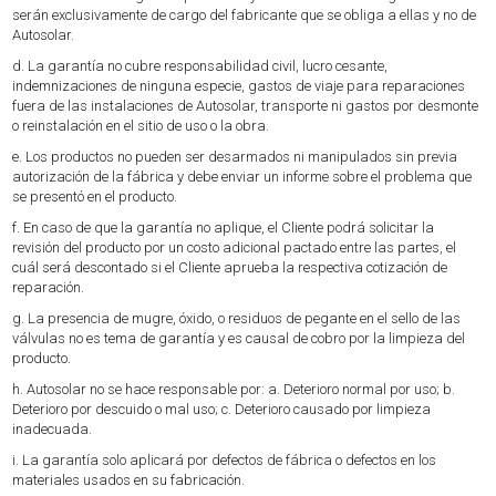
serán exclusivamente de cargo del fabricante que se obliga a ellas y no de
Autosolar.
d. La garantía no cubre responsabilidad civil, lucro cesante,
indemnizaciones de ninguna especie, gastos de viaje para reparaciones
fuera de las instalaciones de Autosolar, transporte ni gastos por desmonte
o reinstalación en el sitio de uso o la obra.
e. Los productos no pueden ser desarmados ni manipulados sin previa
autorización de la fábrica y debe enviar un informe sobre el problema que
se presentó en el producto.
f. En caso de que la garantía no aplique, el Cliente podrá solicitar la
revisión del producto por un costo adicional pactado entre las partes, el
cuál será descontado si el Cliente aprueba la respectiva cotización de
reparación.
g. La presencia de mugre, óxido, o residuos de pegante en el sello de las
válvulas no es tema de garantía y es causal de cobro por la limpieza del
producto.
h. Autosolar no se hace responsable por: a. Deterioro normal por uso; b.
Deterioro por descuido o mal uso; c. Deterioro causado por limpieza
inadecuada.
i. La garantía solo aplicará por defectos de fábrica o defectos en los
materiales usados en su fabricación.