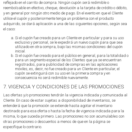
reflejado en el carrito de compra. Ningún cupón será redimible o
reembolsable en efectivo, cheque, devolución a la tarjeta de crédito o débito,
y en general por ningún otro medio de pago. En el evento en que el Cliente
utilice el cupón y posteriormente tenga un problema con el producto
adquirido, se dará aplicación a una de las siguientes opciones, según sea
el caso:
Si el cupón fue creado para un Cliente en particular y para su uso
exclusivo y personal, se le expedirá un nuevo cupón para que sea
utilizado en otra compra, bajo las mismas condiciones del cupón
inicial.
Si el cupón fue creado para el público en general, para la totalidad o
para un segmento especial de los Clientes que ya se encuentran
registrados, para publicidad de compras en las aplicaciones
móviles, es, decir, no fue creado para un Cliente en particular, el
cupón se extinguirá con su uso en la primera compra y en
consecuencia no será redimible nuevamente.
7. VIGENCIA Y CONDICIONES DE LAS PROMOCIONES
Las ofertas y/o promociones tendrán la vigencia indicada y comunicada al
Cliente. En caso de estar sujetas a disponibilidad de inventarios, se
entenderá que la promoción se extiende hasta agotar el inventario
destinado para esa oferta o hasta la fecha de vigencia indicada para la
misma, lo que suceda primero. Las promociones no son acumulables con
otras promociones o descuentos a menos de que en la página se
especifique lo contrario.