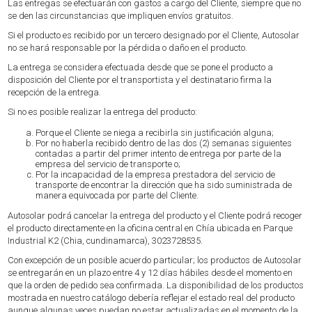
Las entregas se efectuarán con gastos a cargo del Cliente, siempre que no
se den las circunstancias que impliquen envíos gratuitos.
Si el producto es recibido por un tercero designado por el Cliente, Autosolar
no se hará responsable por la pérdida o daño en el producto.
La entrega se considera efectuada desde que se pone el producto a
disposición del Cliente por el transportista y el destinatario firma la
recepción de la entrega.
Si no es posible realizar la entrega del producto:
Porque el Cliente se niega a recibirla sin justificación alguna;
Por no haberla recibido dentro de las dos (2) semanas siguientes
contadas a partir del primer intento de entrega por parte de la
empresa del servicio de transporte o;
Por la incapacidad de la empresa prestadora del servicio de
transporte de encontrar la dirección que ha sido suministrada de
manera equivocada por parte del Cliente.
Autosolar podrá cancelar la entrega del producto y el Cliente podrá recoger
el producto directamente en la oficina central en Chía ubicada en Parque
Industrial K2 (Chia, cundinamarca), 3023728535.
Con excepción de un posible acuerdo particular; los productos de Autosolar
se entregarán en un plazo entre 4 y 12 días hábiles desde el momento en
que la orden de pedido sea confirmada. La disponibilidad de los productos
mostrada en nuestro catálogo debería reflejar el estado real del producto
aunque algunas veces puedan no estar actualizadas en el momento de la