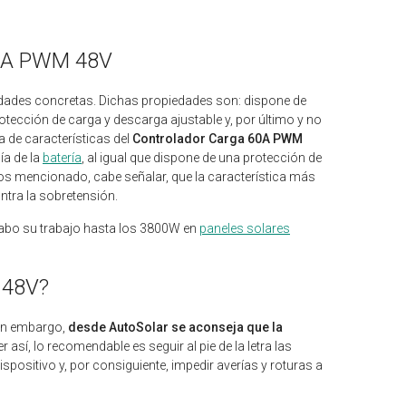
 60A PWM 48V
edades concretas. Dichas propiedades son: dispone de
rotección de carga y descarga ajustable y, por último y no
 de características del
Controlador Carga 60A PWM
ía de la
batería
, al igual que dispone de una protección de
s mencionado, cabe señalar, que la característica más
ntra la sobretensión.
a cabo su trabajo hasta los 3800W en
paneles solares
 48V?
 Sin embargo,
desde AutoSolar se aconseja que la
er así, lo recomendable es seguir al pie de la letra las
ispositivo y, por consiguiente, impedir averías y roturas a