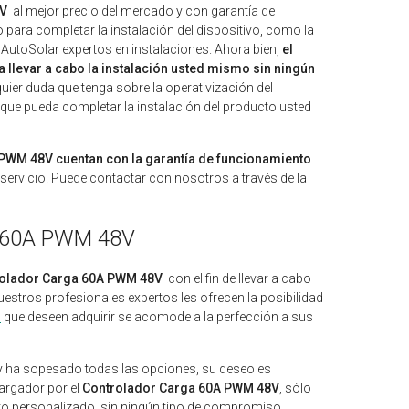
8V
al mejor precio del mercado y con garantía de
 para completar la instalación del dispositivo, como la
AutoSolar expertos en instalaciones. Ahora bien,
el
llevar a cabo la instalación usted mismo sin ningún
uier duda que tenga sobre la operativización del
a que pueda completar la instalación del producto usted
 PWM 48V cuentan con la garantía de funcionamiento
.
rvicio. Puede contactar con nosotros a través de la
ga 60A PWM 48V
olador Carga 60A PWM 48V
con el fin de llevar a cabo
uestros profesionales expertos les ofrecen la posibilidad
o
que deseen adquirir se acomode a la perfección a sus
y ha sopesado todas las opciones, su deseo es
argador por el
Controlador Carga 60A PWM 48V
, sólo
to personalizado, sin ningún tipo de compromiso.