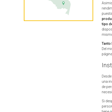
Asimis
rendim
puesta
produc
tipo d
dispos
mismo
Tanto
Del mi
página
Ins
Desde
una in
de per
neces
Si des
person
tiene 