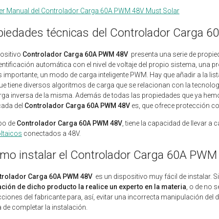
er Manual del Controlador Carga 60A PWM 48V Must Solar
piedades técnicas del Controlador Carga
positivo
Controlador Carga 60A PWM 48V
presenta una serie de propi
entificación automática con el nivel de voltaje del propio sistema, una p
importante, un modo de carga inteligente PWM. Hay que añadir a la lista
que tiene diversos algoritmos de carga que se relacionan con la tecnolog
ga inversa de la misma. Además de todas las propiedades que ya hemo
cada del
Controlador Carga 60A PWM 48V
es, que ofrece protección co
ipo de
Controlador Carga 60A PWM 48V
, tiene la capacidad de llevar 
ltaicos
conectados a 48V.
mo instalar el Controlador Carga 60A PWM
trolador Carga 60A PWM 48V
es un dispositivo muy fácil de instalar.
ación de dicho producto la realice un experto en la materia
, o de no s
cciones del fabricante para, así, evitar una incorrecta manipulación del d
a de completar la instalación.