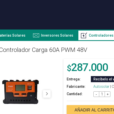
aterías Solares
Inversores Solares
Controladores
Controlador Carga 60A PWM 48V
287.000
$
Entrega:
Recíbelo el 
Fabricante:
Autosolar
| 
Cantidad:
-
+
AÑADIR AL CARRIT