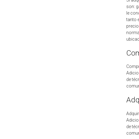
son: g
le con
tanto 
precio
normat
ubicac
Com
Compr
Adicio
de téc
comun
Adq
Adquir
Adicio
de téc
comun