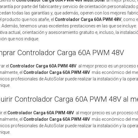
arantía por parte del fabricante y servicio de orientación personalizado
cedan todas las garantías y, que además, operen con los mejores fabric
el producto que nos atañe, el
Controlador Carga 60A PWM 48V
, como e
. Además, tenemos unas excelentes prestaciones en las que se incluye: 
iva actual, orientación y asesoramiento gratuito e, incluso, la instalaci
ión que nos indique.
prar Controlador Carga 60A PWM 48V
ar el
Controlador Carga 60A PWM 48V
al mejor precio es un proceso 
nalmente, el
Controlador Carga 60A PWM 48V
más económico del mercad
nicos profesionales de AutoSolar puede realizar la instalación y la opera
ique.
uirir Controlador Carga 60A PWM 48V al me
ir el
Controlador Carga 60A PWM 48V
al mejor precio es un proceso r
nalmente, el
Controlador Carga 60A PWM 48V
más económico del mercad
nicos profesionales de AutoSolar puede realizar la instalación y la opera
ique.