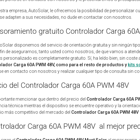
stra empresa, AutoSolar, le ofrecemos la posibilidad de personalizar c
se adapten a sus necesidades, no dude en contactar con nosotros.
soramiento gratuito Controlador Carga 6
oSolar disponemos del servicio de orientación gratuita y sin ningún t
 fin de asegurarnos, tanto usted como nosotros, de que vamos a atender
is personalizado es completamente gratuito. Sí, ha leído bien, sin coste
olador Carga 60A PWM 48V, como para el resto de productos y
kits s
e en contacto con nosotros y realizar cualquier tipo de consulta sin 
cio del Controlador Carga 60A PWM 48V
ortante mencionar que dentro del precio del
Controlador Carga 60A 
ncia técnica mientras el dispositivo se encuentre operativo y la orientac
cio más competitivo del mercado del
Controlador Carga 60A PWM 48V
trolador Carga 60A PWM 48V al mejor prec
uieres el
Controlador Carga 60A PWM 48V Must Solar
al mejor precio, 