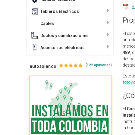
V
Tableros Eléctricos
Pro
Cables
El dis
Ductos y canalizaciones
una id
menos 
Accesorios eléctricos
48V
, 
descar
desta
(122 opiniones)
autosolar.co:
Este t
fotovo
¿Có
El
Con
instal
instru
la hor