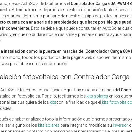
mo, desde AutoSolar le facilitamos el
Controlador Carga 60A PWM 4
iento. Adicionalmente, dejamos a su entera disposición tanto el servicio
 en marcha del mismo por parte de nuestro equipo de profesionales de 
to cuenta con una serie de propiedades que hace posible que pueda 
e inconveniente
. Esto se debe a que puede consultar en AutoSolar cualq
itivo y, en que no dudaremos en asistirle y prestarle nuestra ayuda par
.
 la instalación como la puesta en marcha del Controlador Carga 60A
smo modo, todos los productos de la página web disponen del mismo se
 web para obtener más información.
talación fotovoltaica con Controlador Car
 AutoSolar tenemos consciencia de que hay mucha demanda del
Contr
stalación fotovoltaica. Por ello, facilitamos los
kits solares
en los que n
sonalizar cualquiera de los
kits
con la finalidad de que el
kits fotovoltaic
idades.
pués de haber analizado todo la información que le hemos presentado 
alizar alguno de los
kits solares
para integrar o modificar su
inversor
c
que ponerse en contacto con nosotros y le presentaremos el presupues