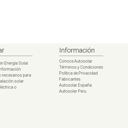
V
ar
Información
Conoce Autosolar
en Energía Solar.
Términos y Condiciones
información
Política de Privacidad
s necesarios para
Fabricantes
talación solar
Autosolar España
léctrica o
Autosolar Peru