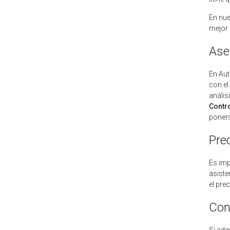
En nue
mejor 
Ase
En Aut
con el
anális
Contr
poners
Pre
Es imp
asiste
el pre
Con
Si adq