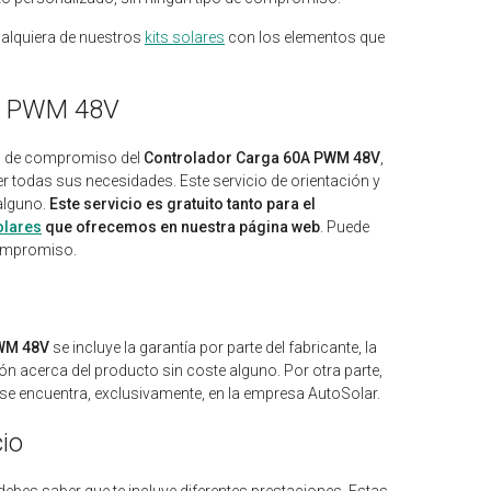
ualquiera de nuestros
kits solares
con los elementos que
0A PWM 48V
ipo de compromiso del
Controlador Carga 60A PWM 48V
,
 todas sus necesidades. Este servicio de orientación y
 alguno.
Este servicio es gratuito tanto para el
olares
que ofrecemos en nuestra página web
. Puede
compromiso.
PWM 48V
se incluye la garantía por parte del fabricante, la
ión acerca del producto sin coste alguno. Por otra parte,
se encuentra, exclusivamente, en la empresa AutoSolar.
io
debes saber que te incluye diferentes prestaciones. Estas