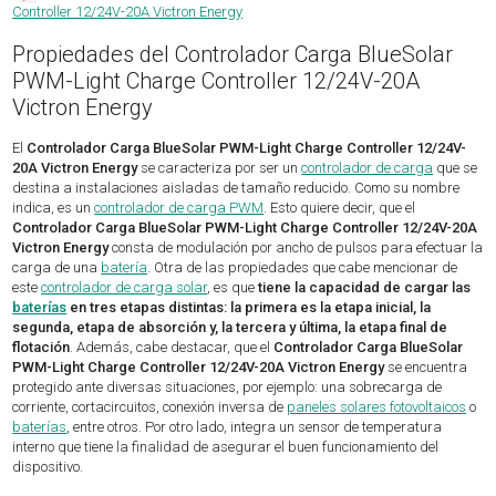
Controller 12/24V-20A Victron Energy
Propiedades del Controlador Carga BlueSolar
PWM-Light Charge Controller 12/24V-20A
Victron Energy
El
Controlador Carga BlueSolar PWM-Light Charge Controller 12/24V-
20A Victron Energy
se caracteriza por ser un
controlador de carga
que se
destina a instalaciones aisladas de tamaño reducido. Como su nombre
indica, es un
controlador de carga PWM
. Esto quiere decir, que el
Controlador Carga BlueSolar PWM-Light Charge Controller 12/24V-20A
Victron Energy
consta de modulación por ancho de pulsos para efectuar la
carga de una
batería
. Otra de las propiedades que cabe mencionar de
este
controlador de carga solar
, es que
tiene la capacidad de cargar las
baterías
en tres etapas distintas: la primera es la etapa inicial, la
segunda, etapa de absorción y, la tercera y última, la etapa final de
flotación
. Además, cabe destacar, que el
Controlador Carga BlueSolar
PWM-Light Charge Controller 12/24V-20A Victron Energy
se encuentra
protegido ante diversas situaciones, por ejemplo: una sobrecarga de
corriente, cortacircuitos, conexión inversa de
paneles solares fotovoltaicos
o
baterías
, entre otros. Por otro lado, integra un sensor de temperatura
interno que tiene la finalidad de asegurar el buen funcionamiento del
dispositivo.