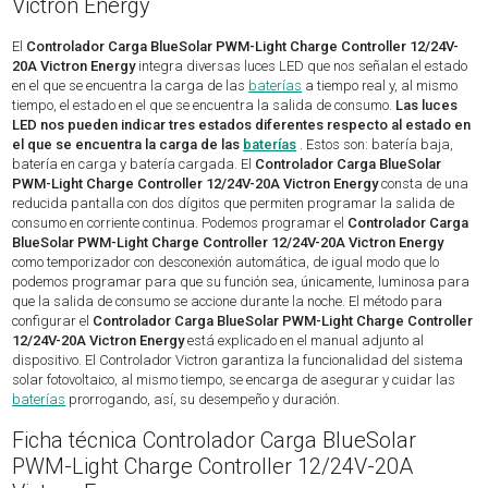
Victron Energy
El
Controlador Carga BlueSolar PWM-Light Charge Controller 12/24V-
20A Victron Energy
integra diversas luces LED que nos señalan el estado
en el que se encuentra la carga de las
baterías
a tiempo real y, al mismo
tiempo, el estado en el que se encuentra la salida de consumo.
Las luces
LED nos pueden indicar tres estados diferentes respecto al estado en
el que se encuentra la carga de las
baterías
. Estos son: batería baja,
batería en carga y batería cargada. El
Controlador Carga BlueSolar
PWM-Light Charge Controller 12/24V-20A Victron Energy
consta de una
reducida pantalla con dos dígitos que permiten programar la salida de
consumo en corriente continua. Podemos programar el
Controlador Carga
BlueSolar PWM-Light Charge Controller 12/24V-20A Victron Energy
como temporizador con desconexión automática, de igual modo que lo
podemos programar para que su función sea, únicamente, luminosa para
que la salida de consumo se accione durante la noche. El método para
configurar el
Controlador Carga BlueSolar PWM-Light Charge Controller
12/24V-20A Victron Energy
está explicado en el manual adjunto al
dispositivo. El Controlador Victron garantiza la funcionalidad del sistema
solar fotovoltaico, al mismo tiempo, se encarga de asegurar y cuidar las
baterías
prorrogando, así, su desempeño y duración.
Ficha técnica Controlador Carga BlueSolar
PWM-Light Charge Controller 12/24V-20A