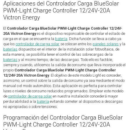
Aplicaciones del Controlador Carga BlueSolar
PWM-Light Charge Controller 12/24V-20A
Victron Energy
El
Controlador Carga BlueSolar PWM-Light Charge Controller 12/24V-
20A Victron Energy
es el dispositivo responsable de controlar el estado de
carga en el que se encuentra la
batería
. Dicha función se lleva a cabo ya
que los
controlador de carga solar
se colocan entre los
paneles solares
y la
baterías
dispuestos en el interior de la instalación solar fotovoltaica, de
esta manera, se posibilita tener el control de las sobrecargas de la
baterías
y al mismo tiempo, de las descargas. Todo ello es factible,
siempre y cuando, utilicemos la salida de consumo que lleva incorporado el
propio
Controlador Carga BlueSolar PWM-Light Charge Controller
12/24V-20A Victron Energy
. El objetivo de este modelo Light es conceder,
asimismo, un control sobre la salida de consumo ya sea mediante el modo
manual o el modo automático. Esta aplicación es perfecta para controlar
luces o niveles de consumo reducidos programados. Emplear este modelo
de
controlador de carga solar
en nuestra instalación concederá mayor
perdurabilidad a la
batería
evitando someter al dispositivo a descargas
no apropiadas o sobre tensiones.
Programación del Controlador Carga BlueSolar
PWM-Light Charge Controller 12/24V-20A