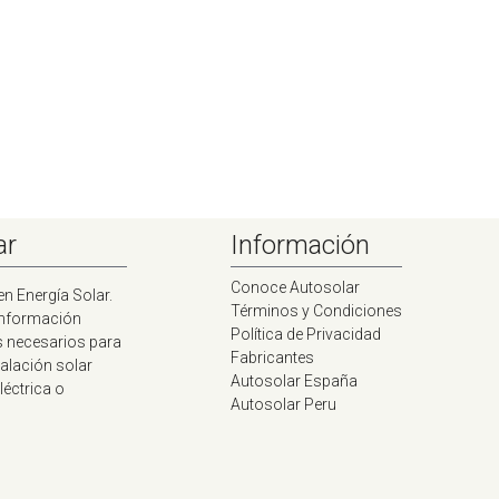
ar
Información
Conoce Autosolar
en Energía Solar.
Términos y Condiciones
información
Política de Privacidad
s necesarios para
Fabricantes
talación solar
Autosolar España
léctrica o
Autosolar Peru