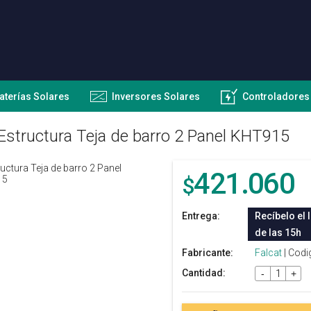
aterías Solares
Inversores Solares
Controladores
Estructura Teja de barro 2 Panel KHT915
421.060
$
Entrega:
Recíbelo el 
de las 15h
Fabricante:
Falcat
| Codi
Cantidad:
-
+