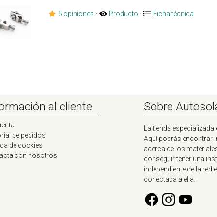
5 opiniones
·
Producto
·
Ficha técnica
ormación al cliente
Sobre Autosol
uenta
La tienda especializada 
rial de pedidos
Aquí podrás encontrar 
ica de cookies
acerca de los materiale
acta con nosotros
conseguir tener una ins
independiente de la red e
conectada a ella.