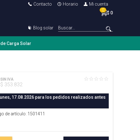
Contacto
Horario
Mi cuenta
0
$ 0
Blog solar
 de Carga Solar
SIN IVA
$ 353.832
lunes, 17.08.2026 para los pedidos realizados antes
go de artículo: 1501411