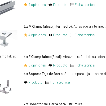
4 opiniones
·
Producto
·
Ficha técnica
2 x M Clamp falcat (Intermedio):
Abrazadera intermedia
4 opiniones
·
Producto
·
Ficha técnica
4 x F Clamp falcat (Final):
Abrazadera final de sujeción 
5 opiniones
·
Producto
·
Ficha técnica
4 x Soporte Teja de Barro:
Soporte para teja de barro de
Producto
·
Ficha técnica
2 x Conector de Tierra para Estructura: