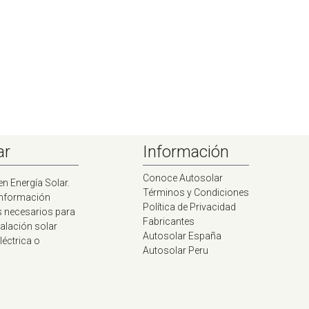
ar
Información
Conoce Autosolar
en Energía Solar.
Términos y Condiciones
información
Política de Privacidad
s necesarios para
Fabricantes
talación solar
Autosolar España
léctrica o
Autosolar Peru