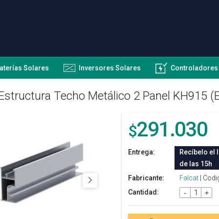
aterías Solares
Inversores Solares
Controladores
Estructura Techo Metálico 2 Panel KH915 (
291.030
$
Entrega:
Recíbelo el 
de las 15h
Fabricante:
Falcat
| Codi
Cantidad:
-
+