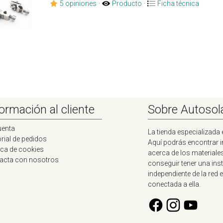
5 opiniones
·
Producto
·
Ficha técnica
ormación al cliente
Sobre Autosol
uenta
La tienda especializada 
rial de pedidos
Aquí podrás encontrar 
ica de cookies
acerca de los materiale
acta con nosotros
conseguir tener una ins
independiente de la red e
conectada a ella.