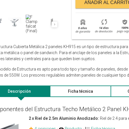
AÑADIR AL CARRIT
ructura Cubierta Metálica 2 paneles KH915 es un tipo de estructura para 
ta metálica o panel de sandwich. Para el anclaje de los paneles a la Est
es laterales y centrales para que queden bien sujetos.
odelo de Estructura es apto para todo tipo y tamaño de paneles, desde
s de 550W. Los presores regulables admiten paneles de cualquier tipo 
Descripción
Ficha técnica
onentes del Estructura Techo Metálico 2 Panel K
2 x Riel de 2.5m Aluminio Anodizado:
Riel de 2.4 para
4 opiniones
·
Producto
·
Ficha técnica