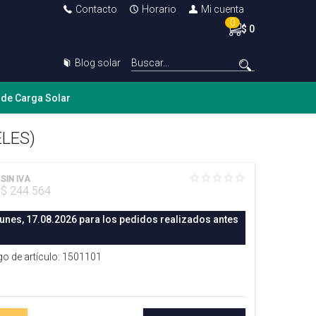
Contacto
Horario
Mi cuenta
0
$ 0
Blog solar
 de Carga Solar
ELES)
SIN IVA
$ 244.564
lunes, 17.08.2026 para los pedidos realizados antes
go de artículo: 1501101