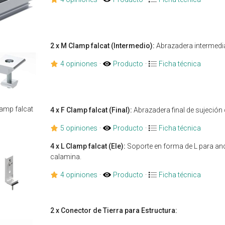
2 x M Clamp falcat (Intermedio):
Abrazadera intermedia
4 opiniones
·
Producto
·
Ficha técnica
4 x F Clamp falcat (Final):
Abrazadera final de sujeción 
5 opiniones
·
Producto
·
Ficha técnica
4 x L Clamp falcat (Ele):
Soporte en forma de L para ancl
calamina.
4 opiniones
·
Producto
·
Ficha técnica
2 x Conector de Tierra para Estructura: