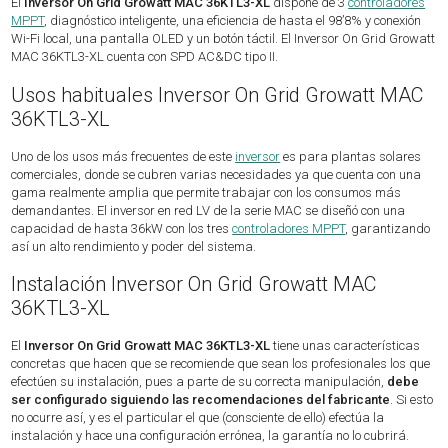
El
Inversor On Grid Growatt MAC 36KTL3-XL
dispone de 3
controladores
MPPT
, diagnóstico inteligente, una eficiencia de hasta el 98’8% y conexión
Wi-Fi local, una pantalla OLED y un botón táctil. El Inversor On Grid Growatt
MAC 36KTL3-XL cuenta con SPD AC&DC tipo II.
Usos habituales Inversor On Grid Growatt MAC
36KTL3-XL
Uno de los usos más frecuentes de este
inversor
es para plantas solares
comerciales, donde se cubren varias necesidades ya que cuenta con una
gama realmente amplia que permite trabajar con los consumos más
demandantes. El inversor en red LV de la serie MAC se diseñó con una
capacidad de hasta 36kW con los tres
controladores MPPT
, garantizando
así un alto rendimiento y poder del sistema.
Instalación Inversor On Grid Growatt MAC
36KTL3-XL
El
Inversor On Grid Growatt MAC 36KTL3-XL
tiene unas características
concretas que hacen que se recomiende que sean los profesionales los que
efectúen su instalación, pues a parte de su correcta manipulación,
debe
ser configurado siguiendo las recomendaciones del fabricante
. Si esto
no ocurre así, y es el particular el que (consciente de ello) efectúa la
instalación y hace una configuración errónea, la garantía no lo cubrirá.