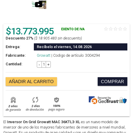
$
13.773.995
EXENTO DE IVA
Descuento 27%
($ 18.905.483 sin descuento)
Entrega:
Recíbelo el viernes, 14.08.2026
Fabricante:
Growatt
| Codigo de artículo: 3004294
Cantidad:
-
+
AÑADIR AL CARRITO
COMPRAR
El
Inversor On Grid Growatt MAC 36KTL3-XL
es un nuevo modelo de
inversor de uno de los mayores fabricantes de inversores a nivel mundial,
Growatt. Es un producto de gran calidad y con un diseño muy compacto y