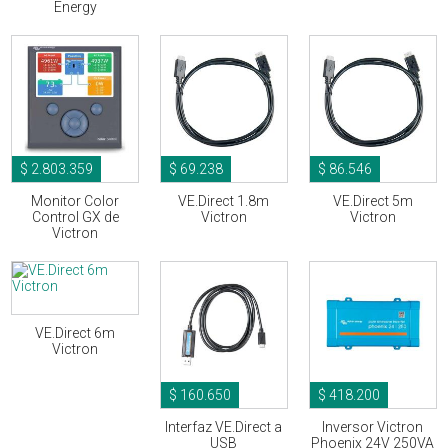
Energy
$ 2.803.359
$ 69.238
$ 86.546
Monitor Color
VE.Direct 1.8m
VE.Direct 5m
Control GX de
Victron
Victron
Victron
VE.Direct 6m
Victron
$ 160.650
$ 418.200
Interfaz VE.Direct a
Inversor Victron
USB
Phoenix 24V 250VA