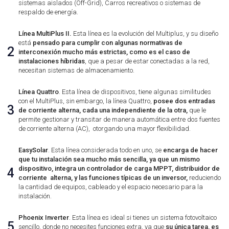
sistemas aislados (Off-Grid), Carros recreativos o sistemas de
respaldo de energía.
Línea MultiPlus II.
Esta línea es la evolución del Multiplus, y su diseño
está
pensado para cumplir con algunas normativas de
2
interconexión mucho más estrictas, como es el caso de
instalaciones híbridas
, que a pesar de estar conectadas a la red,
necesitan sistemas de almacenamiento.
Línea Quattro
. Esta línea de dispositivos, tiene algunas similitudes
con el MultiPlus, sin embargo, la línea Quattro,
posee dos entradas
3
de corriente alterna, cada una independiente de la otra,
que le
permite gestionar y transitar de manera automática entre dos fuentes
de corriente alterna (AC), otorgando una mayor flexibilidad.
EasySolar
. Esta línea considerada todo en uno, se
encarga de hacer
que tu instalación sea mucho más sencilla, ya que un mismo
dispositivo, integra un controlador de carga MPPT, distribuidor de
4
corriente alterna, y las funciones típicas de un inversor,
reduciendo
la cantidad de equipos, cableado y el espacio necesario para la
instalación.
Phoenix Inverter
. Esta línea es ideal si tienes un sistema fotovoltaico
5
sencillo, donde no necesites funciones extra, ya que
su única tarea, es