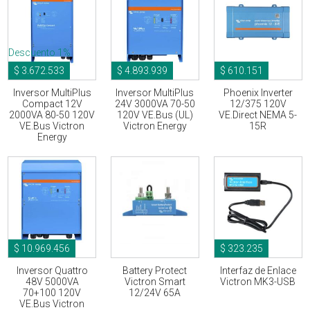
Descuento 1%
$ 3.672.533
$ 4.893.939
$ 610.151
Inversor MultiPlus
Inversor MultiPlus
Phoenix Inverter
Compact 12V
24V 3000VA 70-50
12/375 120V
2000VA 80-50 120V
120V VE.Bus (UL)
VE.Direct NEMA 5-
VE.Bus Victron
Victron Energy
15R
Energy
$ 10.969.456
$ 323.235
Inversor Quattro
Battery Protect
Interfaz de Enlace
48V 5000VA
Victron Smart
Victron MK3-USB
70+100 120V
12/24V 65A
VE.Bus Victron