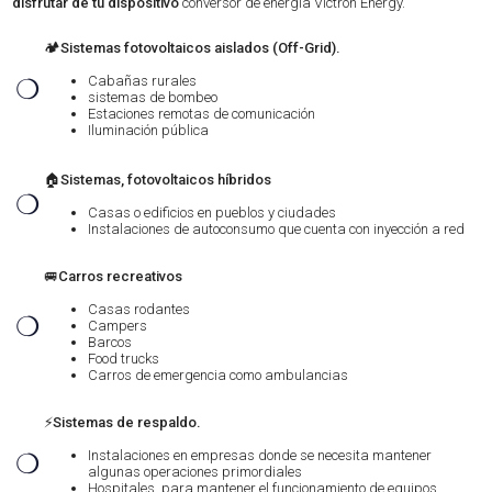
disfrutar de tu dispositivo
conversor de energía Victron Energy.
🏕️
Sistemas fotovoltaicos aislados (Off-Grid).
Cabañas rurales
❍
sistemas de bombeo
Estaciones remotas de comunicación
Iluminación pública
🏠
Sistemas, fotovoltaicos híbridos
❍
Casas o edificios en pueblos y ciudades
Instalaciones de autoconsumo que cuenta con inyección a red
🚐
Carros recreativos
Casas rodantes
❍
Campers
Barcos
Food trucks
Carros de emergencia como ambulancias
⚡
Sistemas de respaldo.
Instalaciones en empresas donde se necesita mantener
❍
algunas operaciones primordiales
Hospitales, para mantener el funcionamiento de equipos