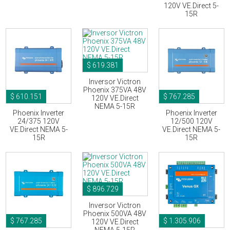
120V VE.Direct 5-
15R
$ 619.381
Inversor Victron
Phoenix 375VA 48V
$ 610.151
$ 767.285
120V VE.Direct
NEMA 5-15R
Phoenix Inverter
Phoenix Inverter
24/375 120V
12/500 120V
VE.Direct NEMA 5-
VE.Direct NEMA 5-
15R
15R
$ 896.729
Inversor Victron
Phoenix 500VA 48V
$ 767.285
$ 1.305.906
120V VE.Direct