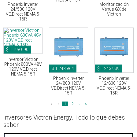
NEMA 5-15R
Phoenix Inverter
Monitorización
24/500 120V
Venus GX de
VE.Direct NEMA 5-
Victron
15R
$ 1.198.090
Inversor Victron
Phoenix 800VA 48V
$ 1.243.864
$ 1.243.939
120V VE.Direct
NEMA 5-15R
Phoenix Inverter
Phoenix Inverter
24/800 120V
12/800 120V
VE.Direct NEMA 5-
VE.Direct NEMA 5-
15R
15R
«
‹
1
2
›
»
Inversores Victron Energy. Todo lo que debes
saber