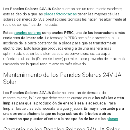
Los
Paneles Solares 24V JA Solar
cuentan con un rendimiento excelente,
esto es debido a que las
placas fotovoltaicas
tienen las mejores células
solares del mercado. Sus prestaciones técnicas les hacen resaltar frente al
resto de compañías del mercado.
Estas
paneles solares
son paneles PERC, una de las innovaciones más
recientes del mercado
. La tecnología PERC también aprovecha la luz
incidente de la parte posterior de la placa para que se transforme en
electricidad. Esto hace que produzca energía de una manera más
optimizada que en los sistemas solares convencionales. La capa
reflectante ubicada (Dielectric Layer) permite sacar provecho del máximo la
radiación por lo que el rendimiento es más elevado.
Mantenimiento de los Paneles Solares 24V JA
Solar
Los
Paneles Solares 24V JA Solar
no precisan de demasiado
mantenimiento, lo único que debe tener en cuenta es que
las células estén
limpias para que la producción de energía sea la adecuada
. Para
limpiar las células solo necesitará agua y jabón.
Es muy importante para
una correcta eficiencia que no haya sobras de árboles u otros
elementos que puedan afectar a la recepción de luz de las
placas
.
Garantía de los Paneles Solares 24V JA Solar