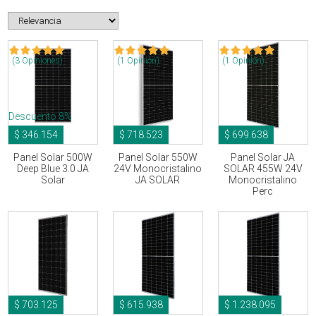
(3 Opiniones)
(1 Opinión)
(1 Opinión)
Descuento 8%
$ 346.154
$ 718.523
$ 699.638
Panel Solar 500W
Panel Solar 550W
Panel Solar JA
Deep Blue 3.0 JA
24V Monocristalino
SOLAR 455W 24V
Solar
JA SOLAR
Monocristalino
Perc
$ 703.125
$ 615.938
$ 1.238.095