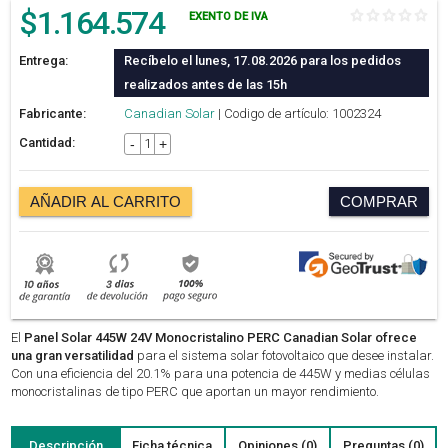
$
1.164.574
EXENTO DE IVA
Entrega:
Recíbelo el lunes, 17.08.2026 para los pedidos
realizados antes de las 15h
Fabricante:
Canadian Solar
| Codigo de artículo: 1002324
Cantidad:
-
+
AÑADIR AL CARRITO
COMPRAR
El
Panel Solar 445W 24V Monocristalino PERC Canadian Solar ofrece
una gran versatilidad
para el sistema solar fotovoltaico que desee instalar.
Con una eficiencia del 20.1% para una potencia de 445W y medias células
monocristalinas de tipo PERC que aportan un mayor rendimiento.
Descripción
Ficha técnica
Opiniones (0)
Preguntas (0)