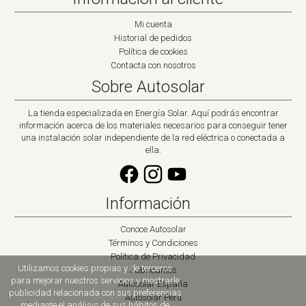
Mi cuenta
Historial de pedidos
Política de cookies
Contacta con nosotros
Sobre Autosolar
La tienda especializada en Energía Solar. Aquí podrás encontrar
información acerca de los materiales necesarios para conseguir tener
una instalación solar independiente de la red eléctrica o conectada a
ella.
Información
Conoce Autosolar
Términos y Condiciones
Política de Privacidad
Utilizamos cookies propias y de terceros
Fabricantes
para mejorar nuestros servicios y mostrarle
Autosolar España
publicidad relacionada con sus preferencias
Autosolar Peru
mediante el análisis de sus hábitos de