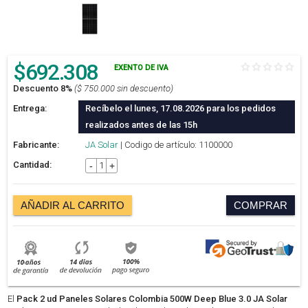
$
692.308
EXENTO DE IVA
Descuento 8%
($ 750.000 sin descuento)
Entrega:
Recíbelo el lunes, 17.08.2026 para los pedidos
realizados antes de las 15h
Fabricante:
JA Solar
| Codigo de artículo: 1100000
Cantidad:
-
+
AÑADIR AL CARRITO
COMPRAR
El
Pack 2 ud Paneles Solares Colombia 500W Deep Blue 3.0 JA Solar