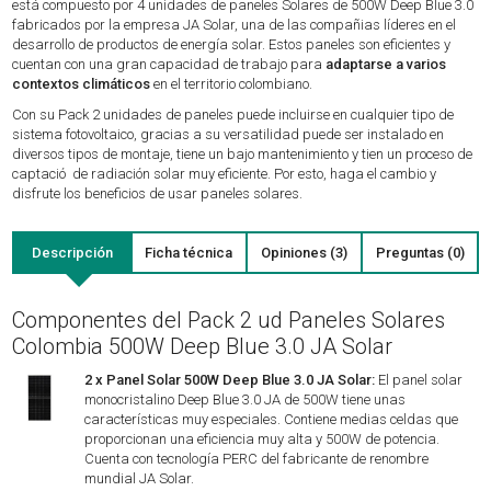
está compuesto por 4 unidades de paneles Solares de 500W Deep Blue 3.0
fabricados por la empresa JA Solar, una de las compañias líderes en el
desarrollo de productos de energía solar. Estos paneles son eficientes y
cuentan con una gran capacidad de trabajo para
adaptarse a varios
contextos climáticos
en el territorio colombiano.
Con su Pack 2 unidades de paneles puede incluirse en cualquier tipo de
sistema fotovoltaico, gracias a su versatilidad puede ser instalado en
diversos tipos de montaje, tiene un bajo mantenimiento y tien un proceso de
captació de radiación solar muy eficiente. Por esto, haga el cambio y
disfrute los beneficios de usar paneles solares.
Descripción
Ficha técnica
Opiniones (3)
Preguntas (0)
Componentes del Pack 2 ud Paneles Solares
Colombia 500W Deep Blue 3.0 JA Solar
2 x Panel Solar 500W Deep Blue 3.0 JA Solar:
El panel solar
monocristalino Deep Blue 3.0 JA de 500W tiene unas
características muy especiales. Contiene medias celdas que
proporcionan una eficiencia muy alta y 500W de potencia.
Cuenta con tecnología PERC del fabricante de renombre
mundial JA Solar.