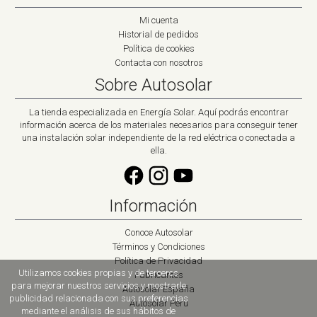
Mi cuenta
Historial de pedidos
Política de cookies
Contacta con nosotros
Sobre Autosolar
La tienda especializada en Energía Solar. Aquí podrás encontrar
información acerca de los materiales necesarios para conseguir tener
una instalación solar independiente de la red eléctrica o conectada a
ella.
Información
Conoce Autosolar
Términos y Condiciones
Política de Privacidad
Utilizamos cookies propias y de terceros
Fabricantes
para mejorar nuestros servicios y mostrarle
Autosolar España
publicidad relacionada con sus preferencias
Autosolar Peru
mediante el análisis de sus hábitos de