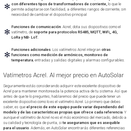
con diferentes tipos de transformadores de corriente,
lo que le
✻
permite adaptarse con facilidad, a diferentes rangos de corriente, sin
necesidad de cambiar el dispositivo principal
Funciones de comunicación
. Acrel, dota sus dispositivos como el
✻
vatímetro, de
soporte para protocolos RS485, MQTT, WiFi,, 4G,
LoRa y NB- LoT.
Funciones adicionales
. Los vatímetros Acrel integran
otras
✻
funciones como medición de armónicos, monitoreo de
temperatura
, entradas y salidas digitales y alarmas configurables.
Vatímetros Acrel. Al mejor precio en AutoSolar
Seguramente estás considerando adquirir este excelente dispositivo de
Acrel para mantener monitoreada la potencia activa de tu sistema. Así que
antes de que te lo preguntes, hablaremos del precio que puede tener un
excelente dispositivo como lo es el vatímetro Acrel. Lo primero que debes
saber, es que
el precio de este equipo puede variar dependiendo del
modelo y de las características propias que ofrece cada referencia
. Y
aunque el vatímetro de Acrel no es el más económico del mercado, debido a
su calidad y tecnología de punta, si
te aseguramos que es asequible
para el usuario
. Además, en AutoSolar encontrarás diferentes referencias