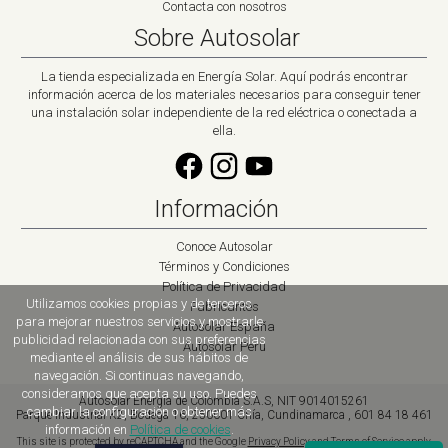
Contacta con nosotros
Sobre Autosolar
La tienda especializada en Energía Solar. Aquí podrás encontrar
información acerca de los materiales necesarios para conseguir tener
una instalación solar independiente de la red eléctrica o conectada a
ella.
Información
Conoce Autosolar
Términos y Condiciones
Política de Privacidad
Utilizamos cookies propias y de terceros
Fabricantes
para mejorar nuestros servicios y mostrarle
Autosolar España
publicidad relacionada con sus preferencias
Autosolar Peru
mediante el análisis de sus hábitos de
navegación. Si continuas navegando,
consideramos que acepta su uso. Puedes
Autosolar Energía de Colombia S.A.S, NIT 9014015261
cambiar la configuración o obtener más
Parque Industrial K2
,
Bodega 16,
250001
Chía, Cundinamarca
,
601 84 18 461
información en
Política de cookies
.
This site is protected by reCAPTCHA and the Google
Privacy Policy
and
Terms of Service
apply.