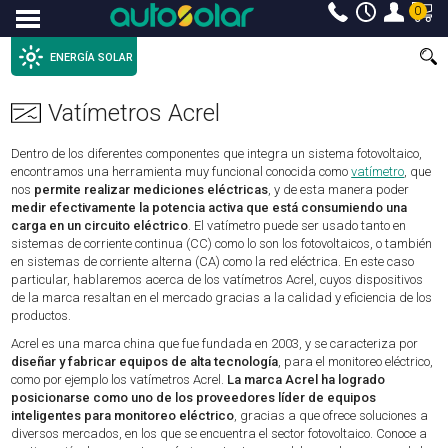
0
Menu
ENERGÍA SOLAR
Vatímetros Acrel
Dentro de los diferentes componentes que integra un sistema fotovoltaico,
encontramos una herramienta muy funcional conocida como
vatímetro
, que
nos
permite realizar mediciones eléctricas
, y de esta manera poder
medir efectivamente la potencia activa que está consumiendo una
carga en un circuito eléctrico
. El vatímetro puede ser usado tanto en
sistemas de corriente continua (CC) como lo son los fotovoltaicos, o también
en sistemas de corriente alterna (CA) como la red eléctrica. En este caso
particular, hablaremos acerca de los vatímetros Acrel, cuyos dispositivos
de la marca resaltan en el mercado gracias a la calidad y eficiencia de los
productos.
Acrel es una marca china que fue fundada en 2003, y se caracteriza por
diseñar y fabricar equipos de alta tecnología
, para el monitoreo eléctrico,
como por ejemplo los vatímetros Acrel.
La marca Acrel ha logrado
posicionarse como uno de los proveedores líder de equipos
inteligentes para monitoreo eléctrico
, gracias a que ofrece soluciones a
diversos mercados, en los que se encuentra el sector fotovoltaico. Conoce a