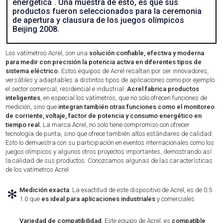
energética´. Una muestra de esto, es que sus
productos fueron seleccionados para la ceremonia
de apertura y clausura de los juegos olímpicos
Beijing 2008.
Los vatímetros Acrel, son una
solución confiable, efectiva y moderna
para medir con precisión la potencia activa en diferentes tipos de
sistema eléctrico.
Estos equipos de Acrel resaltan por ser innovadores,
versátiles y adaptables a distintos tipos de aplicaciones como por ejemplo
el sector comercial, residencial e industrial.
Acrel fabrica productos
inteligentes
, en especial los vatímetros, que no solo ofrecen funciones de
medición, sino que
integran también otras funciones como el monitoreo
de corriente, voltaje, factor de potencia y consumo energético en
tiempo real.
La marca Acrel, no solo tiene compromiso con ofrecer
tecnología de punta, sino que ofrece también altos estándares de calidad.
Esto lo demuestra con su participación en eventos internacionales como los
juegos olímpicos y algunos otros proyectos importantes, demostrando así
la calidad de sus productos. Conozcamos algunas de las características
de los vatímetros Acrel.
Medición exacta
. La exactitud de este dispositivo de Acrel, es de 0.5
✻
1.0 que
es ideal para aplicaciones industriales
y comerciales
Variedad de compatibilidad
. Este equipo de Acrel, es
compatible