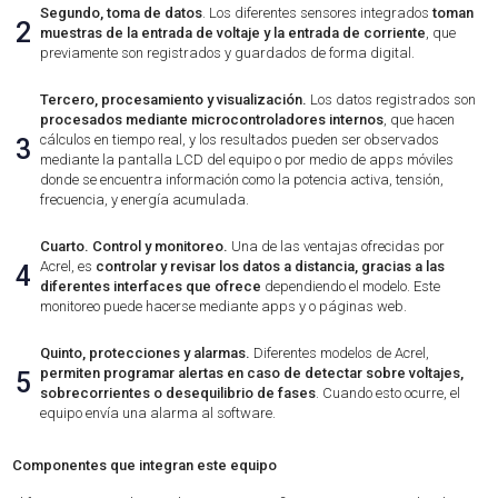
Segundo, toma de datos
. Los diferentes sensores integrados
toman
2
muestras de la entrada de voltaje y la entrada de corriente
, que
previamente son registrados y guardados de forma digital.
Tercero, procesamiento y visualización.
Los datos registrados son
procesados mediante microcontroladores internos
, que hacen
cálculos en tiempo real, y los resultados pueden ser observados
3
mediante la pantalla LCD del equipo o por medio de apps móviles
donde se encuentra información como la potencia activa, tensión,
frecuencia, y energía acumulada.
Cuarto. Control y monitoreo.
Una de las ventajas ofrecidas por
Acrel, es
controlar y revisar los datos a distancia, gracias a las
4
diferentes interfaces que ofrece
dependiendo el modelo. Este
monitoreo puede hacerse mediante apps y o páginas web.
Quinto, protecciones y alarmas.
Diferentes modelos de Acrel,
permiten programar alertas en caso de detectar sobre voltajes,
5
sobrecorrientes o desequilibrio de fases
. Cuando esto ocurre, el
equipo envía una alarma al software.
Componentes que integran este equipo