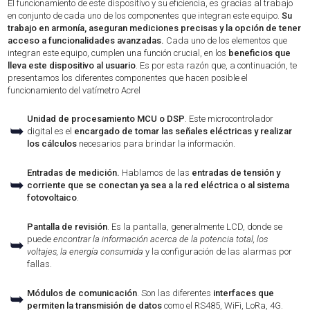
El funcionamiento de este dispositivo y su eficiencia, es gracias al trabajo
en conjunto de cada uno de los componentes que integran este equipo.
Su
trabajo en armonía, aseguran mediciones precisas y la opción de tener
acceso a funcionalidades avanzadas.
Cada uno de los elementos que
integran este equipo, cumplen una función crucial, en los
beneficios que
lleva este dispositivo al usuario
. Es por esta razón que, a continuación, te
presentamos los diferentes componentes que hacen posible el
funcionamiento del vatímetro Acrel
Unidad de procesamiento MCU o DSP
. Este microcontrolador
➥
digital es el
encargado de tomar las señales eléctricas y realizar
los cálculos
necesarios para brindar la información.
Entradas de medición.
Hablamos de las
entradas de tensión y
➥
corriente que se conectan ya sea a la red eléctrica o al sistema
fotovoltaico
.
Pantalla de revisión
. Es la pantalla, generalmente LCD, donde se
puede
encontrar la información acerca de la potencia total, los
➥
voltajes, la energía consumida
y la configuración de las alarmas por
fallas.
Módulos de comunicación
. Son las diferentes
interfaces que
➥
permiten la transmisión de datos
como el RS485, WiFi, LoRa, 4G.