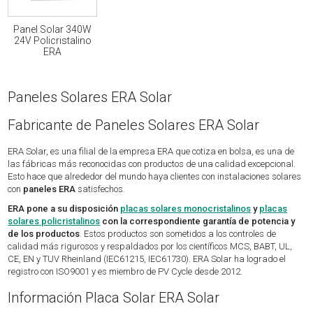
Panel Solar 340W
24V Policristalino
ERA
Paneles Solares ERA Solar
Fabricante de Paneles Solares ERA Solar
ERA Solar, es una filial de la empresa ERA que cotiza en bolsa, es una de
las fábricas más reconocidas con productos de una calidad excepcional.
Esto hace que alrededor del mundo haya clientes con instalaciones solares
con
paneles ERA
satisfechos.
ERA pone a su disposición
placas solares monocristalinos
y
placas
solares policristalinos
con la correspondiente garantía de potencia y
de los productos
. Estos productos son sometidos a los controles de
calidad más rigurosos y respaldados por los científicos MCS, BABT, UL,
CE, EN y TUV Rheinland (IEC61215, IEC61730). ERA Solar ha logrado el
registro con ISO9001 y es miembro de PV Cycle desde 2012.
Información Placa Solar ERA Solar