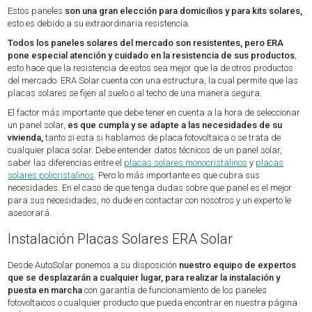
Estos paneles
son una gran elección para domicilios y para kits solares,
esto es debido a su extraordinaria resistencia.
Todos los paneles solares del mercado son resistentes, pero ERA
pone especial atención y cuidado en la resistencia de sus productos
,
esto hace que la resistencia de estos sea mejor que la de otros productos
del mercado. ERA Solar cuenta con una estructura, la cual permite que las
placas solares se fijen al suelo o al techo de una manera segura.
El factor más importante que debe tener en cuenta a la hora de seleccionar
un panel solar,
es que cumpla y se adapte a las necesidades de su
vivienda,
tanto si esta si hablamos de placa fotovoltaica o se trata de
cualquier placa solar. Debe entender datos técnicos de un panel solar,
saber las diferencias entre el
placas solares monocristalinos
y
placas
solares policristalinos
. Pero lo más importante es que cubra sus
necesidades. En el caso de que tenga dudas sobre que panel es el mejor
para sus necesidades, no dude en contactar con nosotros y un experto le
asesorará.
Instalación Placas Solares ERA Solar
Desde AutoSolar ponemos a su disposición
nuestro equipo de expertos
que se desplazarán a cualquier lugar, para realizar la instalación y
puesta en marcha
con garantía de funcionamiento de los paneles
fotovoltaicos o cualquier producto que pueda encontrar en nuestra página