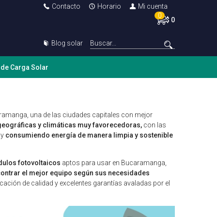
Contacto
Horario
Mi cuenta
0
$ 0
Blog solar
 de Carga Solar
ramanga, una de las ciudades capitales con mejor
 geográficas y climáticas muy favorecedoras,
con las
 y
consumiendo energía de manera limpia y sostenible
ulos fotovoltaicos
aptos para usar en Bucaramanga,
ontrar el mejor equipo según sus necesidades
ción de calidad y excelentes garantías avaladas por el
.