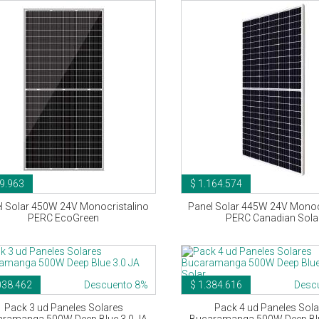
9.963
$ 1.164.574
l Solar 450W 24V Monocristalino
Panel Solar 445W 24V Monoc
PERC EcoGreen
PERC Canadian Sola
038.462
Descuento 8%
$ 1.384.616
Desc
Pack 3 ud Paneles Solares
Pack 4 ud Paneles Sola
ramanga 500W Deep Blue 3.0 JA
Bucaramanga 500W Deep Blu