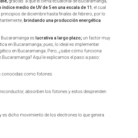
ble,
gracias a que el clima ecuatorial de Bucaramanga,
 índice medio de UV de 5 en una escala de 11
, el cual
principios de diciembre hasta finales de febrero, por lo
stantemente,
brindando una producción energética
 en Bucaramanga es
lucrativa a largo plazo;
un factor muy
ética en Bucaramanga, pues, lo ideal es implementar
rgético en Bucaramanga. Pero, ¿sabe cómo funciona
 en Bucaramanga? Aquí le explicamos el paso a paso:
ulas conocidas como fotones.
 semiconductor, absorben los fotones y estos desprenden
es y es dicho movimiento de los electrones lo que genera