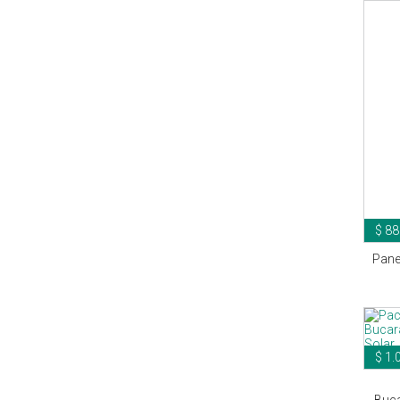
$ 88
Pane
$ 1.
Buca