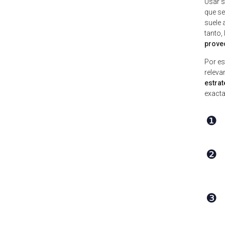
Usar 
que se
suele 
tanto,
prove
Por es
releva
estrat
exacta
❶
❷
❸