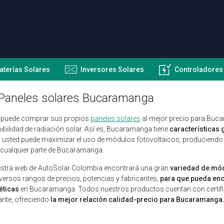
aterías Solares
Inversores Solares
Controladores
Paneles solares Bucaramanga
 puede comprar sus propios
paneles solares
al mejor precio para Buca
ibilidad de radiación solar. Así es, Bucaramanga tiene
características
 usted puede maximizar el uso de módulos fotovoltaicos, produciendo
cualquier parte de Bucaramanga.
stra web de AutoSolar Colombia encontrará una gran
variedad de mód
versos rangos de precios, potencias y fabricantes,
para que pueda enc
éticas
en Bucaramanga. Todos nuestros productos cuentan con certifica
ante, ofreciendo
la mejor relación calidad-precio para Bucaramanga