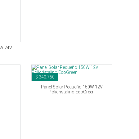
5W 24V
c
$ 340.750
Panel Solar Pequeño 150W 12V
Policristalino EcoGreen