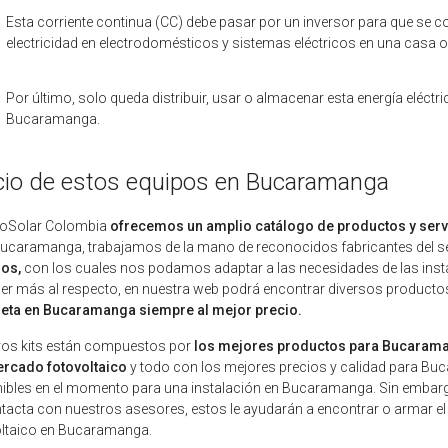
Esta corriente continua (CC) debe pasar por un inversor para que se con
electricidad en electrodomésticos y sistemas eléctricos en una casa 
Por último, solo queda distribuir, usar o almacenar esta energía eléctr
Bucaramanga.
cio de estos equipos en Bucaramanga
toSolar Colombia
ofrecemos un amplio catálogo de productos y serv
ucaramanga, trabajamos de la mano de reconocidos fabricantes del sect
sos,
con los cuales nos podamos adaptar a las necesidades de las inst
r más al respecto, en nuestra web podrá encontrar diversos productos
eta en Bucaramanga siempre al mejor precio.
ros kits están compuestos por
los mejores productos para Bucarama
ercado fotovoltaico
y todo con los mejores precios y calidad para Bu
ibles en el momento para una instalación en Bucaramanga. Sin embarg
tacta con nuestros asesores, estos le ayudarán a encontrar o armar el
oltaico en Bucaramanga.