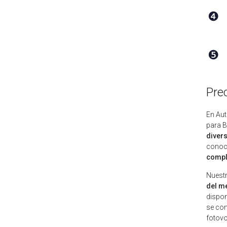
❹
❺
Pre
En Au
para B
diver
conoce
compl
Nuest
del m
dispon
se con
fotov