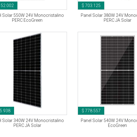
152.002
$ 703.125
l Solar 550W 24V Monocristalino
Panel Solar 380W 24V Monoc
PERC EcoGreen
PERC JA Solar
5.938
$ 778.557
l Solar 340W 24V Monocristalino
Panel Solar 540W 24V Monoc
PERC JA Solar
EcoGreen