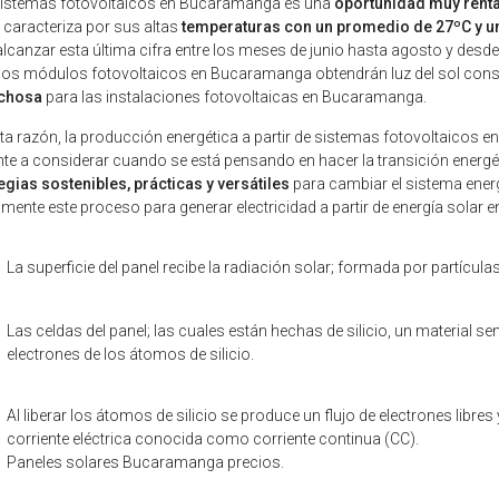
sistemas fotovoltaicos en Bucaramanga es una
oportunidad muy renta
 caracteriza por sus altas
temperaturas con un promedio de 27ºC y un
alcanzar esta última cifra entre los meses de junio hasta agosto y desde 
 los módulos fotovoltaicos en Bucaramanga obtendrán luz del sol con
chosa
para las instalaciones fotovoltaicas en Bucaramanga.
ta razón, la producción energética a partir de sistemas fotovoltaicos
nte a considerar cuando se está pensando en hacer la transición energ
egias sostenibles, prácticas y versátiles
para cambiar el sistema ene
mente este proceso para generar electricidad a partir de energía solar
La superficie del panel recibe la radiación solar; formada por partíc
Las celdas del panel; las cuales están hechas de silicio, un material
electrones de los átomos de silicio.
Al liberar los átomos de silicio se produce un flujo de electrones libr
corriente eléctrica conocida como corriente continua (CC).
Paneles solares Bucaramanga precios.