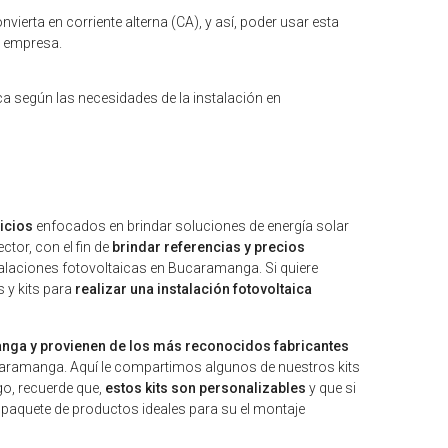
vierta en corriente alterna (CA), y así, poder usar esta
o empresa.
ica según las necesidades de la instalación en
icios
enfocados en brindar soluciones de energía solar
or, con el fin de
brindar referencias y precios
alaciones fotovoltaicas en Bucaramanga. Si quiere
 y kits para
realizar una instalación fotovoltaica
nga y provienen de los más reconocidos fabricantes
caramanga. Aquí le compartimos algunos de nuestros kits
o, recuerde que,
estos kits son personalizables
y que si
 paquete de productos ideales para su el montaje