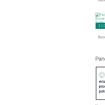
$ 2.
Buca
Pan
ecu
pis
pot