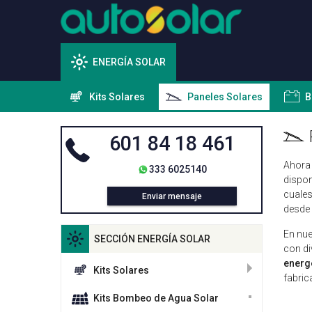
ENERGÍA SOLAR
Kits Solares
Paneles Solares
B
601 84 18 461
Ahora
333 6025140
dispon
cuales
Enviar mensaje
desde 
En nue
SECCIÓN ENERGÍA SOLAR
con di
energ
Kits Solares
fabric
Kits Bombeo de Agua Solar