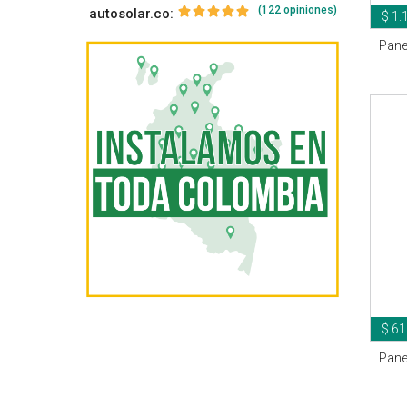
(122 opiniones)
autosolar.co:
$ 1.
Pane
$ 61
Pane