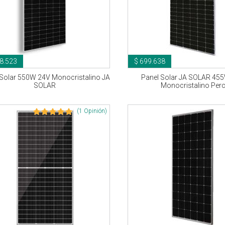
8.523
$ 699.638
 Solar 550W 24V Monocristalino JA
Panel Solar JA SOLAR 45
SOLAR
Monocristalino Per
(1 Opinión)