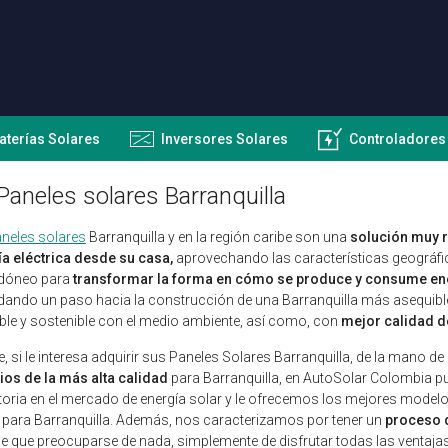
aterías Solares
Inversores Solares
Controladores
Paneles solares Barranquilla
neles solares
Barranquilla y en la región caribe son una
solución muy r
a eléctrica desde su casa,
aprovechando las características geográfic
idóneo para
transformar la forma en cómo se produce y consume en
dando un paso hacia la construcción de una Barranquilla más asequib
le y sostenible con el medio ambiente, así como, con
mejor calidad de
e, si le interesa adquirir sus Paneles Solares Barranquilla, de la mano de
ios de la más alta calidad
para Barranquilla, en AutoSolar Colombia 
toria en el mercado de energía solar y le ofrecemos los mejores modelo
 para Barranquilla. Además, nos caracterizamos por tener un
proceso d
ne que preocuparse de nada, simplemente de disfrutar todas las ventajas 