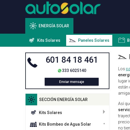
ENERGÍA SOLAR
Kits Solares
Paneles Solares
B
601 84 18 461
Los
pa
333 6025140
energí
lugar 
Enviar mensaje
están 
amigab
SECCIÓN ENERGÍA SOLAR
Así qu
servic
Kits Solares
trayec
precio
Kits Bombeo de Agua Solar
no tie