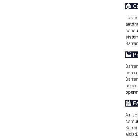
🏠 C
Los ho
autón
consum
sistem
Barran
🏭 P
Barran
con em
Barran
aspect
operat
🏙️ E
A nive
comuni
Barran
aislad