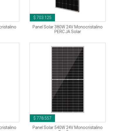
$ 703.125
ristalino
Panel Solar 380W 24V Monocristalino
PERC JA Solar
$ 778.557
ristalino
Panel Solar 540W 24V Monocristalino