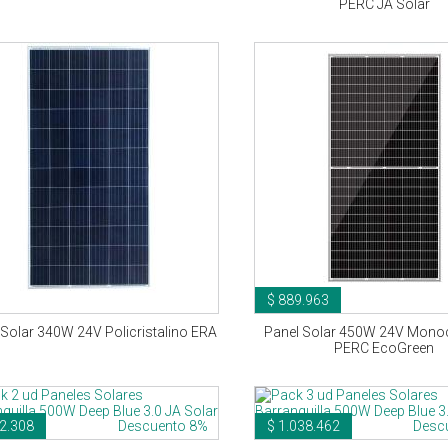
PERC JA Solar
$ 889.963
 Solar 340W 24V Policristalino ERA
Panel Solar 450W 24V Monoc
PERC EcoGreen
2.308
Descuento 8%
$ 1.038.462
Desc