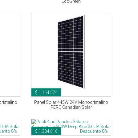
EcoGreen
$ 1.164.574
ristalino
Panel Solar 445W 24V Monocristalino
PERC Canadian Solar
uento 8%
$ 1.384.616
Descuento 8%