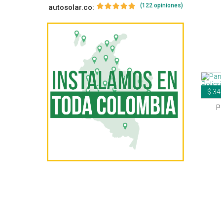
(122 opiniones)
autosolar.co:
$ 34
P