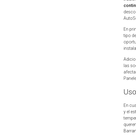
contin
descon
AutoS
En pri
tipo d
oportu
instal
Adicio
las so
afecta
Panele
Uso
En cua
y el e
temper
quere
Barran