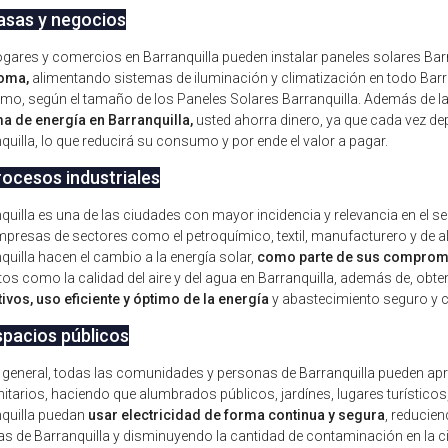
asas y negocios
gares y comercios en Barranquilla pueden instalar paneles solares Bar
oma,
alimentando sistemas de iluminación y climatización en todo Barra
o, según el tamaño de los Paneles Solares Barranquilla. Además de l
a de energía en Barranquilla,
usted ahorra dinero, ya que cada vez dep
quilla, lo que reducirá su consumo y por ende el valor a pagar.
rocesos industriales
quilla es una de las ciudades con mayor incidencia y relevancia en el sec
presas de sectores como el petroquímico, textil, manufacturero y de ali
quilla hacen el cambio a la energía solar,
como parte de sus compromi
os como la calidad del aire y del agua en Barranquilla, además de, obt
ivos, uso eficiente y óptimo de la energía
y abastecimiento seguro y c
spacios públicos
l general, todas las comunidades y personas de Barranquilla pueden apr
tarios, haciendo que alumbrados públicos, jardínes, lugares turísticos
quilla puedan
usar electricidad de forma continua y segura
, reducien
as de Barranquilla y disminuyendo la cantidad de contaminación en la ci