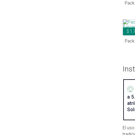
Pack 
$ 1.
Pack 
Ins
a 5
atr
Sol
El uso
tradic