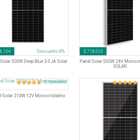
6.154
Descuento 8%
$ 718.523
 Solar 500W Deep Blue 3.0 JA Solar
Panel Solar 550W 24V Monocri
SOLAR
(2 Opiniones)
l Solar 210W 12V Monocristalino