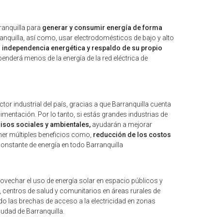
ranquilla para
generar y consumir energía de forma
nquilla, así como, usar electrodomésticos de bajo y alto
a
independencia energética y respaldo de su propio
enderá menos de la energía de la red eléctrica de
tor industrial del país, gracias a que Barranquilla cuenta
mentación. Por lo tanto, si estás grandes industrias de
sos sociales y ambientales,
ayudarán a mejorar
ener múltiples beneficios como,
reducción de los costos
onstante de energía en todo Barranquilla
ovechar el uso de energía solar en espacio públicos y
, centros de salud y comunitarios en áreas rurales de
do las brechas de acceso a la electricidad en zonas
udad de Barranquilla.