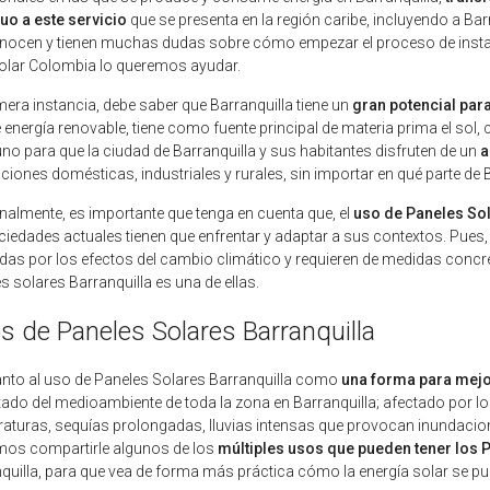
uo a este servicio
que se presenta en la región caribe, incluyendo a B
ocen y tienen muchas dudas sobre cómo empezar el proceso de instalac
olar Colombia lo queremos ayudar.
mera instancia, debe saber que Barranquilla tiene un
gran potencial par
e energía renovable, tiene como fuente principal de materia prima el sol,
no para que la ciudad de Barranquilla y sus habitantes disfruten de un
a
aciones domésticas, industriales y rurales, sin importar en qué parte de 
nalmente, es importante que tenga en cuenta que, el
uso de Paneles Sol
ciedades actuales tienen que enfrentar y adaptar a sus contextos. Pue
das por los efectos del cambio climático y requieren de medidas concre
s solares Barranquilla es una de ellas.
s de Paneles Solares Barranquilla
nto al uso de Paneles Solares Barranquilla como
una forma para mejor
stado del medioambiente de toda la zona en Barranquilla; afectado por 
aturas, sequías prolongadas, lluvias intensas que provocan inundacione
mos compartirle algunos de los
múltiples usos que pueden tener los 
quilla, para que vea de forma más práctica cómo la energía solar se pu