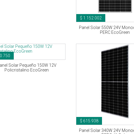
$ 1.152.002
Panel Solar 550W 24V Monoc
PERC EcoGreen
0.750
anel Solar Pequeño 150W 12V
Policristalino EcoGreen
$ 615.938
Panel Solar 340W 24V Monoc